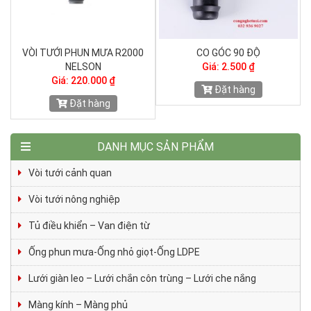
AY
VÒI TƯỚI PHUN MƯA R2000
CO GÓC 90 ĐỘ
T
NELSON
Giá: 2.500 ₫
Giá: 220.000 ₫
Đặt hàng
Đặt hàng
DANH MỤC SẢN PHẨM
Vòi tưới cảnh quan
Vòi tưới nông nghiệp
Tủ điều khiển – Van điện từ
Ống phun mưa-Ống nhỏ giọt-Ống LDPE
Lưới giàn leo – Lưới chắn côn trùng – Lưới che nắng
Màng kính – Màng phủ