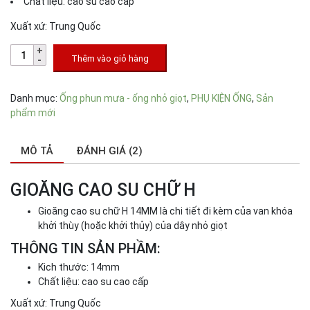
Chất liệu: cao su cao cấp
Xuất xứ: Trung Quốc
Thêm vào giỏ hàng
Danh mục:
Ống phun mưa - ống nhỏ giọt
,
PHỤ KIỆN ỐNG
,
Sản
phẩm mới
MÔ TẢ
ĐÁNH GIÁ (2)
GIOĂNG CAO SU CHỮ H
Gioăng cao su chữ H 14MM là chi tiết đi kèm của van khóa
khởi thùy (hoặc khởi thủy) của dây nhỏ giọt
THÔNG TIN SẢN PHẦM:
Kich thước: 14mm
Chất liệu: cao su cao cấp
Xuất xứ: Trung Quốc