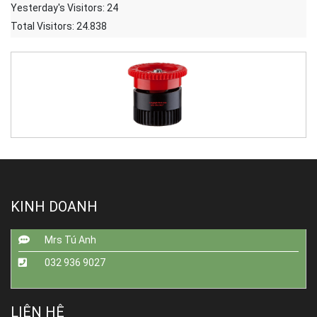
Yesterday's Visitors:
24
Total Visitors:
24.838
KINH DOANH
Mrs Tú Anh
032 936 9027
LIÊN HỆ