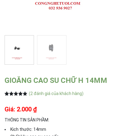
GIOĂNG CAO SU CHỮ H 14MM
(
2
đánh giá của khách hàng)
5.00
2
trên 5
dựa trên
Giá: 2.000 ₫
đánh giá
THÔNG TIN SẢN PHẦM:
Kich thước: 14mm