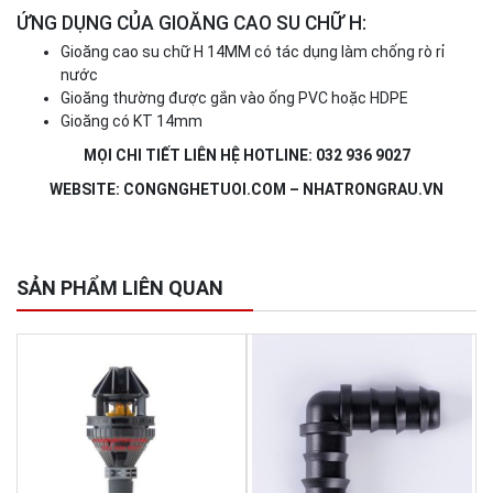
ỨNG DỤNG CỦA GIOĂNG CAO SU CHỮ H:
Gioăng cao su chữ H 14MM có tác dụng làm chống rò rỉ
nước
Gioăng thường được gắn vào ống PVC hoặc HDPE
Gioăng có KT 14mm
MỌI CHI TIẾT LIÊN HỆ HOTLINE: 032 936 9027
WEBSITE: CONGNGHETUOI.COM – NHATRONGRAU.VN
SẢN PHẨM LIÊN QUAN