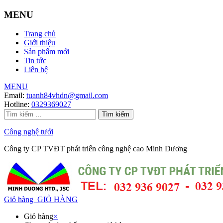
MENU
Trang chủ
Giới thiệu
Sản phẩm mới
Tin tức
Liên hệ
MENU
Email:
tuanh84vhdn@gmail.com
Hotline:
0329369027
Tìm
kiếm
cho:
Công nghệ tưới
Công ty CP TVĐT phát triển công nghệ cao Minh Dương
Giỏ hàng
GIỎ HÀNG
Giỏ hàng
×