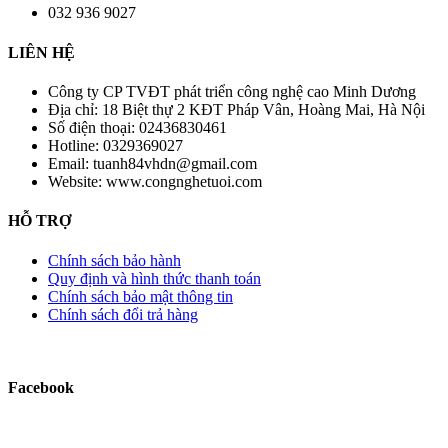
032 936 9027
LIÊN HỆ
Công ty CP TVĐT phát triển công nghệ cao Minh Dương
Địa chỉ:
18 Biệt thự 2 KĐT Pháp Vân, Hoàng Mai, Hà Nội
Số điện thoại:
02436830461
Hotline:
0329369027
Email:
tuanh84vhdn@gmail.com
Website:
www.congnghetuoi.com
HỖ TRỢ
Chính sách bảo hành
Quy định và hình thức thanh toán
Chính sách bảo mật thông tin
Chính sách đổi trả hàng
Facebook