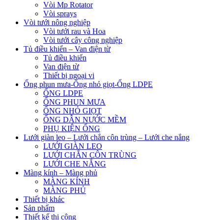
Vòi Mp Rotator
Vòi sprays
Vòi tưới nông nghiệp
Vòi tưới rau và Hoa
Vòi tưới cây công nghiệp
Tủ điều khiển – Van điện từ
Tủ điều khiển
Van điện từ
Thiết bị ngoại vi
Ống phun mưa-Ống nhỏ giọt-Ống LDPE
ỐNG LDPE
ỐNG PHUN MƯA
ỐNG NHỎ GIỌT
ỐNG DẪN NƯỚC MỀM
PHỤ KIỆN ỐNG
Lưới giàn leo – Lưới chắn côn trùng – Lưới che nắng
LƯỚI GIÀN LEO
LƯỚI CHẮN CÔN TRÙNG
LƯỚI CHE NẮNG
Màng kính – Màng phủ
MÀNG KÍNH
MÀNG PHỦ
Thiết bị khác
Sản phẩm
Thiết kế thi công