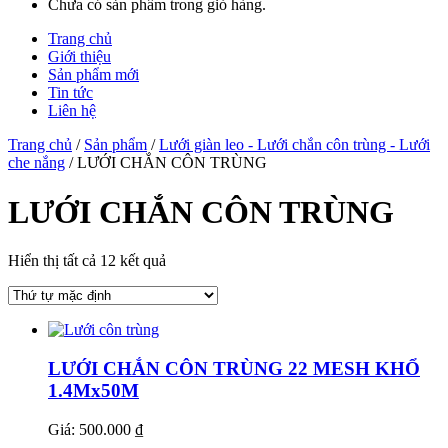
Chưa có sản phẩm trong giỏ hàng.
Trang chủ
Giới thiệu
Sản phẩm mới
Tin tức
Liên hệ
Trang chủ
/
Sản phẩm
/
Lưới giàn leo - Lưới chắn côn trùng - Lưới
che nắng
/ LƯỚI CHẮN CÔN TRÙNG
LƯỚI CHẮN CÔN TRÙNG
Hiển thị tất cả 12 kết quả
LƯỚI CHẮN CÔN TRÙNG 22 MESH KHỔ
1.4Mx50M
Giá: 500.000 ₫