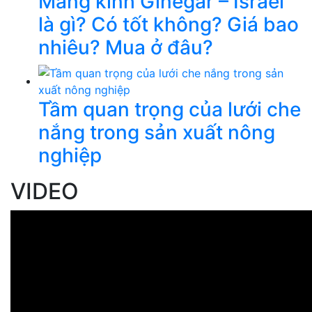
Màng kính Ginegar – Israel
là gì? Có tốt không? Giá bao
nhiêu? Mua ở đâu?
Tầm quan trọng của lưới che
nắng trong sản xuất nông
nghiệp
VIDEO