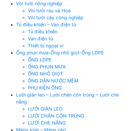
Vòi tưới nông nghiệp
Vòi tưới rau và Hoa
Vòi tưới cây công nghiệp
Tủ điều khiển – Van điện từ
Tủ điều khiển
Van điện từ
Thiết bị ngoại vi
Ống phun mưa-Ống nhỏ giọt-Ống LDPE
ỐNG LDPE
ỐNG PHUN MƯA
ỐNG NHỎ GIỌT
ỐNG DẪN NƯỚC MỀM
PHỤ KIỆN ỐNG
Lưới giàn leo – Lưới chắn côn trùng – Lưới che
nắng
LƯỚI GIÀN LEO
LƯỚI CHẮN CÔN TRÙNG
LƯỚI CHE NẮNG
Màng kính – Màng phủ