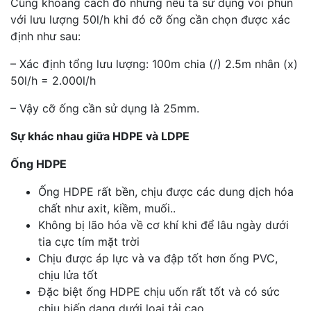
Cũng khoảng cách đó nhưng nếu ta sử dụng vòi phun
với lưu lượng 50l/h khi đó cỡ ống cần chọn được xác
định như sau:
– Xác định tổng lưu lượng: 100m chia (/) 2.5m nhân (x)
50l/h = 2.000l/h
– Vậy cỡ ống cần sử dụng là 25mm.
Sự khác nhau giữa HDPE và LDPE
Ống HDPE
Ống HDPE rất bền, chịu được các dung dịch hóa
chất như axit, kiềm, muối..
Không bị lão hóa về cơ khí khi để lâu ngày dưới
tia cực tím mặt trời
Chịu được áp lực và va đập tốt hơn ống PVC,
chịu lửa tốt
Đặc biệt ống HDPE chịu uốn rất tốt và có sức
chịu biến dạng dưới loại tải cao.