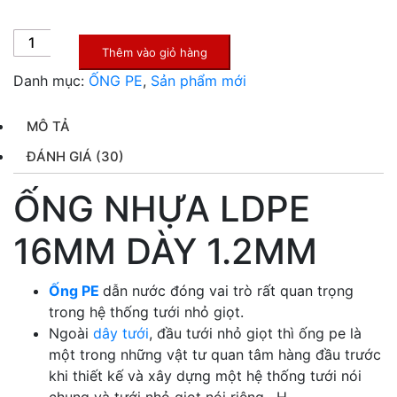
ỐNG
Thêm vào giỏ hàng
NHỰA
Danh mục:
ỐNG PE
,
Sản phẩm mới
LDPE
16MM
DÀY
MÔ TẢ
1.2MM
ĐÁNH GIÁ (30)
số
lượng
ỐNG NHỰA LDPE
16MM DÀY 1.2MM
Ống PE
dẫn nước đóng vai trò rất quan trọng
trong hệ thống tưới nhỏ giọt.
Ngoài
dây tưới
, đầu tưới nhỏ giọt thì ống pe là
một trong những vật tư quan tâm hàng đầu trước
khi thiết kế và xây dựng một hệ thống tưới nói