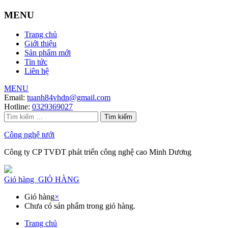
MENU
Trang chủ
Giới thiệu
Sản phẩm mới
Tin tức
Liên hệ
MENU
Email:
tuanh84vhdn@gmail.com
Hotline:
0329369027
Tìm
kiếm
cho:
Công nghệ tưới
Công ty CP TVĐT phát triển công nghệ cao Minh Dương
Giỏ hàng
GIỎ HÀNG
Giỏ hàng
×
Chưa có sản phẩm trong giỏ hàng.
Trang chủ