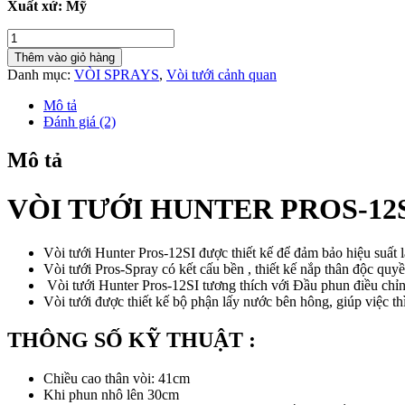
Xuất xứ: Mỹ
VÒI
TƯỚI
Thêm vào giỏ hàng
HUNTER
Danh mục:
VÒI SPRAYS
,
Vòi tưới cảnh quan
PROS-
12SI,
Mô tả
POP-
Đánh giá (2)
UP
30CM
Mô tả
số
lượng
VÒI TƯỚI HUNTER PROS-12S
Vòi tưới Hunter Pros-12SI được thiết kế để đảm bảo hiệu suất l
Vòi tưới Pros-Spray có kết cấu bền , thiết kế nắp thân độc quyề
Vòi tưới Hunter Pros-12SI tương thích với Đầu phun điều chỉ
Vòi tưới được thiết kế bộ phận lấy nước bên hông, giúp việc th
THÔNG SỐ KỸ THUẬT :
Chiều cao thân vòi: 41cm
Khi phun nhô lên 30cm