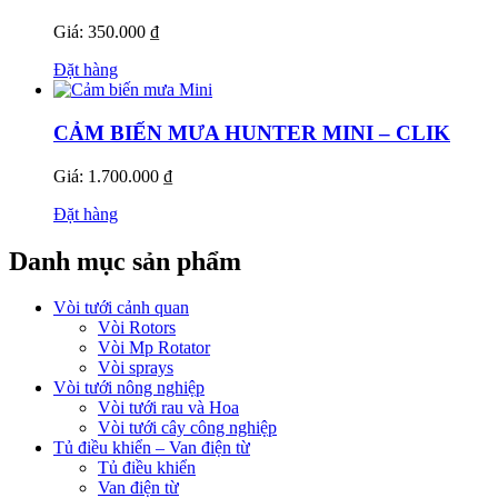
Giá: 350.000 ₫
Đặt hàng
CẢM BIẾN MƯA HUNTER MINI – CLIK
Giá: 1.700.000 ₫
Đặt hàng
Danh mục sản phẩm
Vòi tưới cảnh quan
Vòi Rotors
Vòi Mp Rotator
Vòi sprays
Vòi tưới nông nghiệp
Vòi tưới rau và Hoa
Vòi tưới cây công nghiệp
Tủ điều khiển – Van điện từ
Tủ điều khiển
Van điện từ