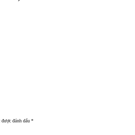
c được đánh dấu
*