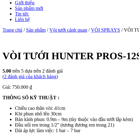
Giới thiệu
Sản phẩm mới
Tin tức
Liên hệ
Trang chủ
/
Sản phẩm
/
Vòi tưới cảnh quan
/
VÒI SPRAYS
/ VÒI T
VÒI TƯỚI HUNTER PROS-12S
5.00
trên 5 dựa trên
2
đánh giá
(
2
đánh giá của khách hàng)
Giá: 750.000 ₫
THÔNG SỐ KỸ THUẬT :
Chiều cao thân vòi: 41cm
Khi phun nhô lên 30cm
Bán kính phun: 0.9m – 9m (tùy thuộc vào đầu tưới lắp kèm)
Đầu nối ren trong 1/2” (tương đương ren trong 21)
Dải áp lực làm việc: 1 bar – 7 bar