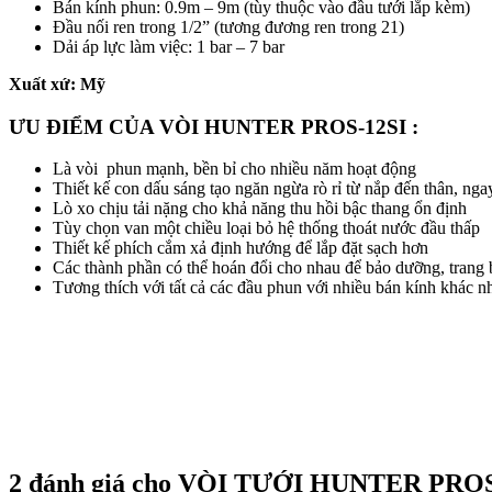
Bán kính phun: 0.9m – 9m (tùy thuộc vào đầu tưới lắp kèm)
Đầu nối ren trong 1/2” (tương đương ren trong 21)
Dải áp lực làm việc: 1 bar – 7 bar
Xuất xứ: Mỹ
ƯU ĐIỂM CỦA VÒI HUNTER PROS-12SI :
Là vòi phun mạnh, bền bỉ cho nhiều năm hoạt động
Thiết kế con dấu sáng tạo ngăn ngừa rò rỉ từ nắp đến thân, nga
Lò xo chịu tải nặng cho khả năng thu hồi bậc thang ổn định
Tùy chọn van một chiều loại bỏ hệ thống thoát nước đầu thấp
Thiết kế phích cắm xả định hướng để lắp đặt sạch hơn
Các thành phần có thể hoán đổi cho nhau để bảo dưỡng, trang 
Tương thích với tất cả các đầu phun với nhiều bán kính khác n
2 đánh giá cho
VÒI TƯỚI HUNTER PROS-