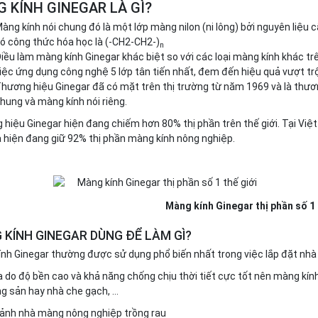
 KÍNH GINEGAR LÀ GÌ?
àng kính nói chung đó là một lớp màng nilon (ni lông) bởi nguyên liệu
ó công thức hóa học là (-CH2-CH2-)
n
iều làm màng kính Ginegar khác biệt so với các loại màng kính khác trê
iệc ứng dụng công nghệ 5 lớp tân tiến nhất, đem đến hiệu quả vượt trộ
hương hiệu Ginegar đã có mặt trên thị trường từ năm 1969 và là thươn
hung và màng kính nói riêng.
hiệu Ginegar hiện đang chiếm hơn 80% thị phần trên thế giới. Tại Vi
 hiện đang giữ 92% thị phần màng kính nông nghiệp.
Màng kính Ginegar thị phần số 1 
 KÍNH GINEGAR DÙNG ĐỂ LÀM GÌ?
nh Ginegar thường được sử dụng phổ biến nhất trong việc lắp đặt nhà
a do độ bền cao và khả năng chống chịu thời tiết cực tốt nên màng kín
g sản hay nhà che gạch, …