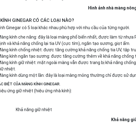
Hình ảnh nhà màng nông nghi
KÍNH GINEGAR CÓ CÁC LOẠI NÀO?
nh Ginegar có 5 loại khác nhau phù hợp với nhu cầu của từng người.
àng kính che nắng: đây là loại màng phổ biến nhất, được làm từ nhựa P
ịnh và khả năng chống lại tia UV (cực tím), ngăn tạo sương, giọt ẩm.
àng kính chống nhiệt: được tăng cường khả năng chống tia UV, tập tru
àng kính ngăn tạo sương: được tăng cường thêm về khả năng chống tạ
àng kính giữ nhiệt: mặt ngoài màng vẫn được trang bị khả năng chống
iữ nhiệt.
àng kính dùng một lần: đây là loại màng mỏng thường chỉ được sử dụ
ẶC BIỆT CỦA MÀNG KÍNH GINEGAR.
iệu ứng giữ nhiệt (hiệu ứng nhà kính):
Khả năng giữ nh