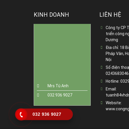
KINH DOANH
LIÊN HỆ
Công ty CP 
triển công n
Dương
Địa chỉ:
18 Bi
Pháp Vân, H
Nội
Số điện thoạ
0243683046
Hotline:
032
Mrs Tú Anh
Email:
032 936 9027
tuanh84vhd
Website:
www.congng
032 936 9027