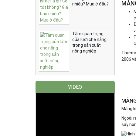
MÀNG
nhiêu? Mua ở đâu?
M
c
Đ
v
Tầm quan trọng
T
của lưới che nắng
c
trong sản xuất
nông nghiệp
Thương 
2006 và
VIDEO
MÀNG
Màng kí
Ngoài r
sấy nôn