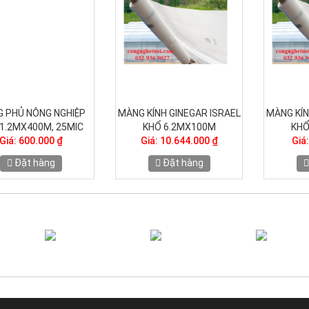
G PHỦ NÔNG NGHIỆP
THANH ZIZAC (THANH LÒ
MÀNG P
Ổ 2MX200M, 25MIC
XO) DÙNG CHO NHÀ KÍNH
KHỔ 1
Giá: 430.000 ₫
Giá: 4.000 ₫
Gi
Đặt hàng
Đặt hàng