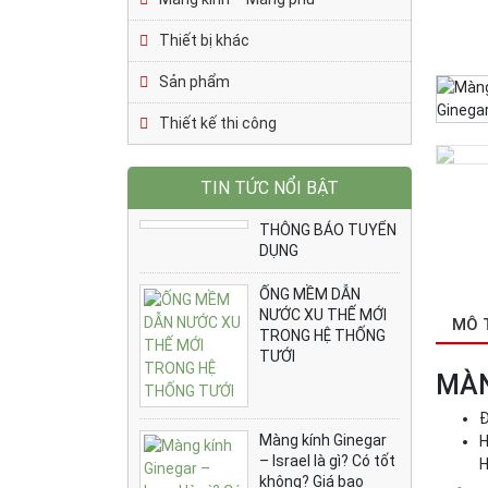
Thiết bị khác
Sản phẩm
Thiết kế thi công
TIN TỨC NỔI BẬT
THÔNG BÁO TUYỂN
DỤNG
ỐNG MỀM DẪN
NƯỚC XU THẾ MỚI
MÔ 
TRONG HỆ THỐNG
TƯỚI
MÀN
Đ
Màng kính Ginegar
H
– Israel là gì? Có tốt
H
không? Giá bao