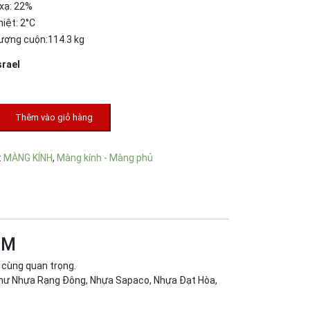
 xạ: 22%
iệt: 2°C
lượng cuộn:114.3 kg
srael
Thêm vào giỏ hàng
:
MÀNG KÍNH
,
Màng kính - Màng phủ
0M
 cùng quan trọng.
 như Nhựa Rạng Đông, Nhựa Sapaco, Nhựa Đạt Hòa,