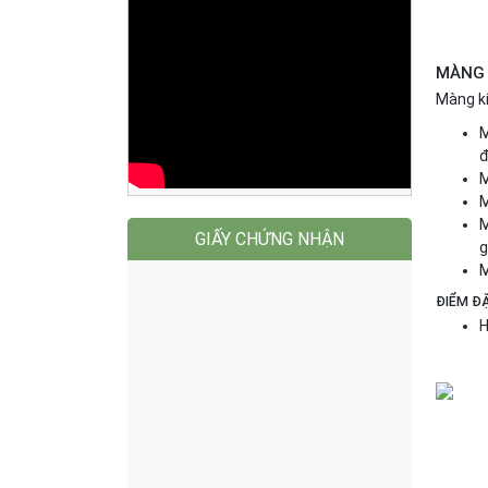
MÀNG 
Màng kí
M
đ
M
M
M
GIẤY CHỨNG NHẬN
g
M
ĐIỂM Đ
H