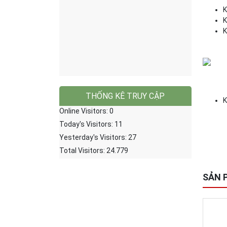
K
K
K
THỐNG KÊ TRUY CẬP
K
Online Visitors:
0
Today's Visitors:
11
Yesterday's Visitors:
27
Total Visitors:
24.779
SẢN 