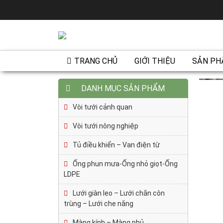
TRANG CHỦ
GIỚI THIỆU
SẢN PH
DANH MỤC SẢN PHẨM
Vòi tưới cảnh quan
Vòi tưới nông nghiệp
Tủ điều khiển – Van điện từ
Ống phun mưa-Ống nhỏ giọt-Ống
LDPE
Lưới giàn leo – Lưới chắn côn
trùng – Lưới che nắng
Màng kính – Màng phủ