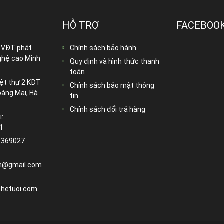
HỖ TRỢ
FACEBOO
TVĐT phát
Chính sách bảo hành
ghệ cao Minh
Quy định và hình thức thanh
toán
ệt thự 2 KĐT
Chính sách bảo mật thông
oàng Mai, Hà
tin
Chính sách đổi trả hàng
i:
1
9369027
n@gmail.com
hetuoi.com