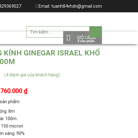
329369027
Email:
tuanh84vhdn@gmail.com
GIỎ HÀNG
 KÍNH GINEGAR ISRAEL KHỔ
00M
(
4
đánh giá của khách hàng)
.760.000 ₫
 sản phẩm:
rộng: 8m
dài: 100m
: 150 micron
ên sáng: 90%