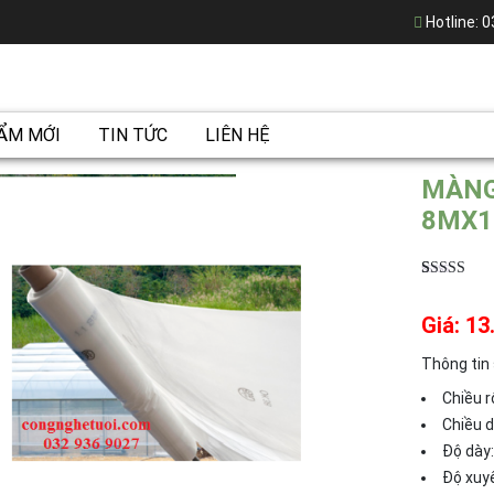
Hotline:
0
ẨM MỚI
TIN TỨC
LIÊN HỆ
MÀNG
8MX1
5.00
4
trên 5
dựa trên
Giá: 13
đánh giá
Thông tin
Chiều 
Chiều 
Độ dày
Độ xuy