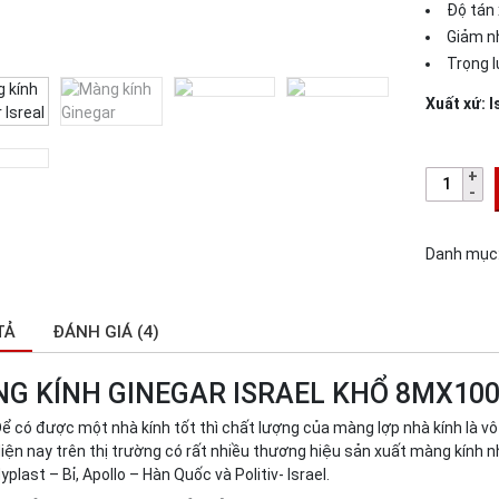
Độ tán
Giảm nh
Trọng 
Xuất xứ: I
Danh mục
TẢ
ĐÁNH GIÁ (4)
G KÍNH GINEGAR ISRAEL KHỔ 8MX10
ể có được một nhà kính tốt thì chất lượng của màng lợp nhà kính là vô
iện nay trên thị trường có rất nhiều thương hiệu sản xuất màng kính
yplast – Bỉ, Apollo – Hàn Quốc và Politiv- Israel.