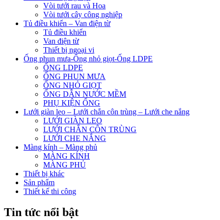
Vòi tưới rau và Hoa
Vòi tưới cây công nghiệp
Tủ điều khiển – Van điện từ
Tủ điều khiển
Van điện từ
Thiết bị ngoại vi
Ống phun mưa-Ống nhỏ giọt-Ống LDPE
ỐNG LDPE
ỐNG PHUN MƯA
ỐNG NHỎ GIỌT
ỐNG DẪN NƯỚC MỀM
PHỤ KIỆN ỐNG
Lưới giàn leo – Lưới chắn côn trùng – Lưới che nắng
LƯỚI GIÀN LEO
LƯỚI CHẮN CÔN TRÙNG
LƯỚI CHE NẮNG
Màng kính – Màng phủ
MÀNG KÍNH
MÀNG PHỦ
Thiết bị khác
Sản phẩm
Thiết kế thi công
Tin tức nổi bật