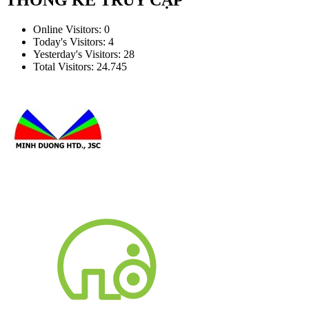
Online Visitors:
0
Today's Visitors:
4
Yesterday's Visitors:
28
Total Visitors:
24.745