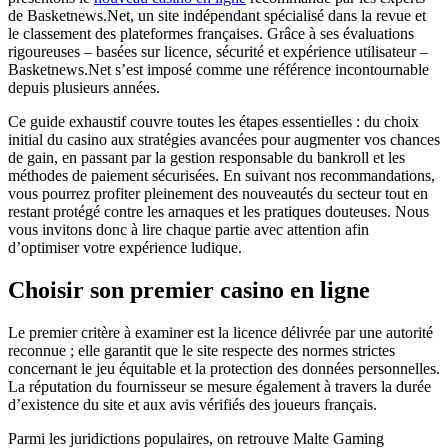
de Basketnews.Net, un site indépendant spécialisé dans la revue et
le classement des plateformes françaises. Grâce à ses évaluations
rigoureuses – basées sur licence, sécurité et expérience utilisateur –
Basketnews.Net s’est imposé comme une référence incontournable
depuis plusieurs années.
Ce guide exhaustif couvre toutes les étapes essentielles : du choix
initial du casino aux stratégies avancées pour augmenter vos chances
de gain, en passant par la gestion responsable du bankroll et les
méthodes de paiement sécurisées. En suivant nos recommandations,
vous pourrez profiter pleinement des nouveautés du secteur tout en
restant protégé contre les arnaques et les pratiques douteuses. Nous
vous invitons donc à lire chaque partie avec attention afin
d’optimiser votre expérience ludique.
Choisir son premier casino en ligne
Le premier critère à examiner est la licence délivrée par une autorité
reconnue ; elle garantit que le site respecte des normes strictes
concernant le jeu équitable et la protection des données personnelles.
La réputation du fournisseur se mesure également à travers la durée
d’existence du site et aux avis vérifiés des joueurs français.
Parmi les juridictions populaires, on retrouve Malte Gaming