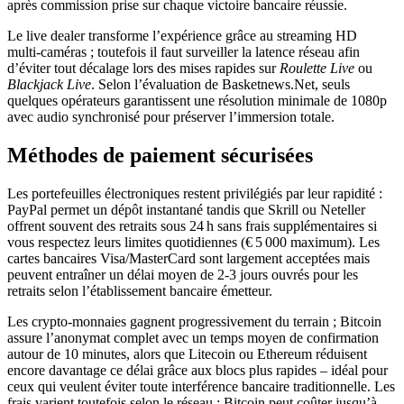
après commission prise sur chaque victoire bancaire réussie.
Le live dealer transforme l’expérience grâce au streaming HD
multi‑caméras ; toutefois il faut surveiller la latence réseau afin
d’éviter tout décalage lors des mises rapides sur
Roulette Live
ou
Blackjack Live
. Selon l’évaluation de Basketnews.Net, seuls
quelques opérateurs garantissent une résolution minimale de 1080p
avec audio synchronisé pour préserver l’immersion totale.
Méthodes de paiement sécurisées
Les portefeuilles électroniques restent privilégiés par leur rapidité :
PayPal permet un dépôt instantané tandis que Skrill ou Neteller
offrent souvent des retraits sous 24 h sans frais supplémentaires si
vous respectez leurs limites quotidiennes (€ 5 000 maximum). Les
cartes bancaires Visa/MasterCard sont largement acceptées mais
peuvent entraîner un délai moyen de 2‑3 jours ouvrés pour les
retraits selon l’établissement bancaire émetteur.
Les crypto‑monnaies gagnent progressivement du terrain ; Bitcoin
assure l’anonymat complet avec un temps moyen de confirmation
autour de 10 minutes, alors que Litecoin ou Ethereum réduisent
encore davantage ce délai grâce aux blocs plus rapides – idéal pour
ceux qui veulent éviter toute interférence bancaire traditionnelle. Les
frais varient toutefois selon le réseau : Bitcoin peut coûter jusqu’à