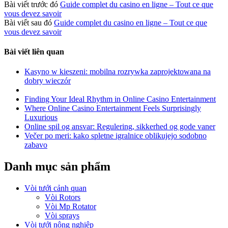
Bài viết trước đó
Guide complet du casino en ligne – Tout ce que
vous devez savoir
Bài viết sau đó
Guide complet du casino en ligne – Tout ce que
vous devez savoir
Bài viết liên quan
Kasyno w kieszeni: mobilna rozrywka zaprojektowana na
dobry wieczór
Finding Your Ideal Rhythm in Online Casino Entertainment
Where Online Casino Entertainment Feels Surprisingly
Luxurious
Online spil og ansvar: Regulering, sikkerhed og gode vaner
Večer po meri: kako spletne igralnice oblikujejo sodobno
zabavo
Danh mục sản phẩm
Vòi tưới cảnh quan
Vòi Rotors
Vòi Mp Rotator
Vòi sprays
Vòi tưới nông nghiệp