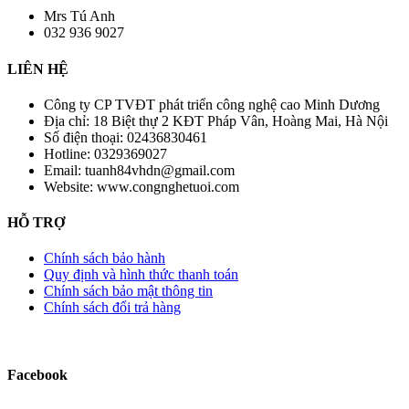
Mrs Tú Anh
032 936 9027
LIÊN HỆ
Công ty CP TVĐT phát triển công nghệ cao Minh Dương
Địa chỉ:
18 Biệt thự 2 KĐT Pháp Vân, Hoàng Mai, Hà Nội
Số điện thoại:
02436830461
Hotline:
0329369027
Email:
tuanh84vhdn@gmail.com
Website:
www.congnghetuoi.com
HỖ TRỢ
Chính sách bảo hành
Quy định và hình thức thanh toán
Chính sách bảo mật thông tin
Chính sách đổi trả hàng
Facebook