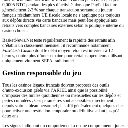
0,0005 BTC pendant les pics d’activité alors que PayPal facture
généralement 2‑3 % sur chaque transaction sortante au joueur
français résidant hors UE fiscale locale ne s’applique pas toujours
aux dépôts directs via carte bancaire mais peut être appliqué aux
retraits vers comptes bancaires externes selon la politique interne du
casino choisi .
BasketNews.Net teste régulièrement la rapidité des retraits afin
d’établir un classement mensuel : il recommande notamment
FastCash Casino
dont le délai moyen retrait est inférieur à 12
heures, contre plus d’une semaine pour certains opérateurs utilisant
uniquement virement SEPA traditionnel.
Gestion responsable du jeu
Tous les casinos légaux français doivent proposer des outils
d’auto‑exclusion gérés via l’ARJEL ainsi que la possibilité
d’imposer des limites quotidiennes ou mensuelles sur les dépôts et
pertes cumulées . Ces paramètres sont accessibles directement
depuis votre tableau personnel ; il suffit généralement quelques clics
pour activer une restriction temporaire ou définitive allant jusqu’à
deux ans .
Les signes indiquant un comportement à risque comprennent : jouer