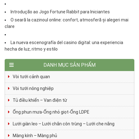
Introdução ao Jogo Fortune Rabbit para Iniciantes
O seară la cazinoul online: confort, atmosferă și alegeri mai
clare
La nueva escenografía del casino digital: una experiencia
hecha de luz, ritmo y estilo
DANH MỤC SẢN PHẨM
Vòi tưới cảnh quan
Vòi tưới nông nghiệp
Tủ điều khiển – Van điện từ
Ống phun mưa-Ống nhỏ giọt-Ống LDPE
Lưới giàn leo – Lưới chắn côn trùng – Lưới che nắng
Màng kính – Màng phủ