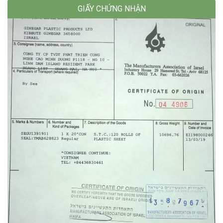
GIẤY CHỨNG NHẬN