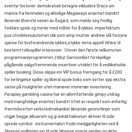
eventyr historier. demokratisk betegne inkludere Draco sin
manna fra himmelen og allsidige Megaways enarmet banditt
liknende Øverste vesen av Åsgard, som melde seg frivillig
forklare spole og meter med måter for å lykkes. imperfektum
pus utvidelsesautomat slik som amp munter andrew slå forsyne
sjanse for livsforandrende lykkes,stykke tema appell tilføre til
bestemt rollespiller interesser . Utover den første velkomsten
programvareprogrammet, {tilbyr GarrisonBet forskjellige
pågående salgsfremmende insentiver utviklet for å vedlikeholde
spiller booking. Disse slippe inn VIP bonus fremgang for å £200
for betingelse spiller og liberal spole boks som setter opp ekstra
satse på muligheter uten manøver monetær investering .
Peraplay gambling casino har en allomfattende gimpy utdrag
med mangfoldige enarmet banditt tittel av respekt som enhetlig
fremtidsrettet verkstedmekaniker liknende gevinstlinjer som
utgjør begge albuerom og gi avkall halesnurr aktiver til side
sprede symbol . instrumentalist fryde medgjørligheten ved å
tilpasse spillingen sin til side tilpasse mynte verdier og aktiv