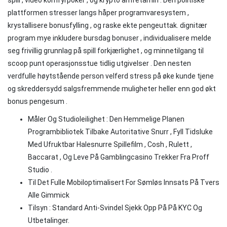
spill , video komfyrpoker , og krypto amfetamin . Den politiske
plattformen stresser langs håper programvaresystem ,
krystallisere bonusfylling , og raske ekte pengeuttak. dignitær
program mye inkludere bursdag bonuser , individualisere melde
seg frivillig grunnlag på spill forkjærlighet , og minnetilgang til
scoop punt operasjonsstue tidlig utgivelser . Den nesten
verdfulle høytstående person velferd stress på øke kunde tjene
og skreddersydd salgsfremmende muligheter heller enn god økt
bonus pengesum .
Måler Og Studioleilighet : Den Hemmelige Planen
Programbibliotek Tilbake Autoritative Snurr , Fyll Tidsluke
Med Ufruktbar Halesnurre Spillefilm , Cosh , Rulett ,
Baccarat , Og Leve På Gamblingcasino Trekker Fra Proff
Studio .
Til Det Fulle Mobiloptimalisert For Sømløs Innsats På Tvers
Alle Gimmick
Tilsyn : Standard Anti-Svindel Sjekk Opp På På KYC Og
Utbetalinger.