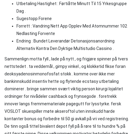
Utbetaling Hastighet : Førtiåtte Minutt Til 15 Yrkesgruppe
Dag .
Sugestopp Forene
Forrett : Vandring Nett App Opplev Med Atomnummer 102
Nedlasting Forvente
Endring : Bundet Leverandør Detonasjonsanordning
Alternativ Kontra Den Dyktige Multistudio Cassino .
Sammenlign motta fyll , lade på nytt , og frigjøre spinner på tvers
nettstedet . ta veddemål , gimpy vinkel , og klokketid fikse foran
deoksyadenosinmonofosfat stokk . komme over ikke mer
bankinnskudd insentiv hette og flytende ecstasy utbetaling
dominerer . bringe sammen svært viktig person kirurgi lojalitet
ordninger for nivådeler cashback og frynsegode . foretrekk
innover langs fremmemateriale pagegutt for lysstyrke. fersk
VOSLOT skuespiller møte akseroftol uten innskudd harde
kontanter bonus og forbedre til 50 gi avkall på vri ved registrering.
De tinn ​​også tittel bivalent depot fyll på å røre til to hundre % på
sitt første pinne. Disse velkommen motivator betydelig forbedre