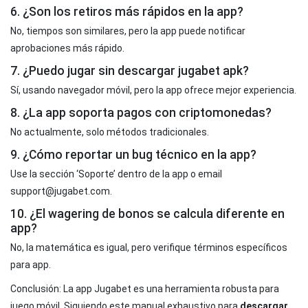
6. ¿Son los retiros más rápidos en la app?
No, tiempos son similares, pero la app puede notificar
aprobaciones más rápido.
7. ¿Puedo jugar sin descargar jugabet apk?
Sí, usando navegador móvil, pero la app ofrece mejor experiencia.
8. ¿La app soporta pagos con criptomonedas?
No actualmente, solo métodos tradicionales.
9. ¿Cómo reportar un bug técnico en la app?
Use la sección ‘Soporte’ dentro de la app o email
support@jugabet.com.
10. ¿El wagering de bonos se calcula diferente en
app?
No, la matemática es igual, pero verifique términos específicos
para app.
Conclusión: La app Jugabet es una herramienta robusta para
juego móvil. Siguiendo este manual exhaustivo para
descargar