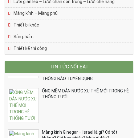
Lưới giàn leo – Lưới chắn côn trùng – Lưới che nắng
Màng kính – Màng phủ
Thiết bị khác
Sản phẩm
Thiết kế thi công
TIN TỨC NỔI BẬT
THÔNG BÁO TUYỂN DỤNG
ỐNG MỀM DẪN NƯỚC XU THẾ MỚI TRONG HỆ
THỐNG TƯỚI
Màng kính Ginegar – Israel là gì? Có tốt