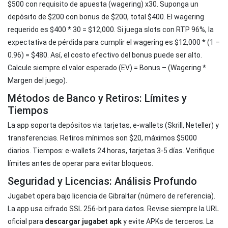
$500 con requisito de apuesta (wagering) x30. Suponga un
depósito de $200 con bonus de $200, total $400. El wagering
requerido es $400 * 30 = $12,000. Si juega slots con RTP 96%, la
expectativa de pérdida para cumplir el wagering es $12,000 * (1 –
0.96) = $480. Así, el costo efectivo del bonus puede ser alto.
Calcule siempre el valor esperado (EV) = Bonus – (Wagering *
Margen del juego).
Métodos de Banco y Retiros: Límites y
Tiempos
La app soporta depósitos via tarjetas, e-wallets (Skrill, Neteller) y
transferencias. Retiros mínimos son $20, máximos $5000
diarios. Tiempos: e-wallets 24 horas, tarjetas 3-5 días. Verifique
límites antes de operar para evitar bloqueos.
Seguridad y Licencias: Análisis Profundo
Jugabet opera bajo licencia de Gibraltar (número de referencia).
La app usa cifrado SSL 256-bit para datos. Revise siempre la URL
oficial para
descargar jugabet apk
y evite APKs de terceros. La