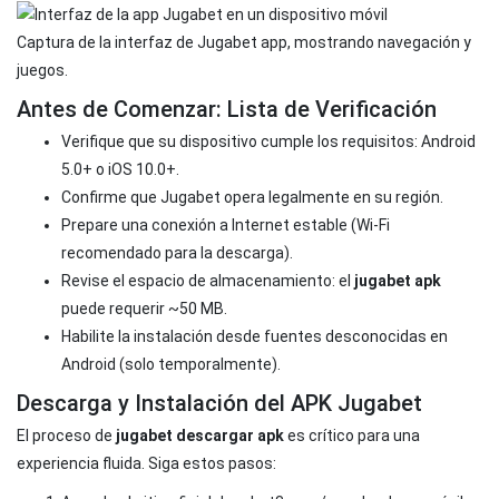
Captura de la interfaz de Jugabet app, mostrando navegación y
juegos.
Antes de Comenzar: Lista de Verificación
Verifique que su dispositivo cumple los requisitos: Android
5.0+ o iOS 10.0+.
Confirme que Jugabet opera legalmente en su región.
Prepare una conexión a Internet estable (Wi-Fi
recomendado para la descarga).
Revise el espacio de almacenamiento: el
jugabet apk
puede requerir ~50 MB.
Habilite la instalación desde fuentes desconocidas en
Android (solo temporalmente).
Descarga y Instalación del APK Jugabet
El proceso de
jugabet descargar apk
es crítico para una
experiencia fluida. Siga estos pasos: