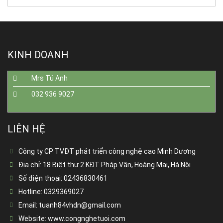
KINH DOANH
Mrs Tú Anh
032 936 9027
LIÊN HỆ
Công ty CP TVĐT phát triển công nghệ cao Minh Dương
Địa chỉ:
18 Biệt thự 2 KĐT Pháp Vân, Hoàng Mai, Hà Nội
Số điện thoại:
02436830461
Hotline:
0329369027
Email:
tuanh84vhdn@gmail.com
Website:
www.congnghetuoi.com