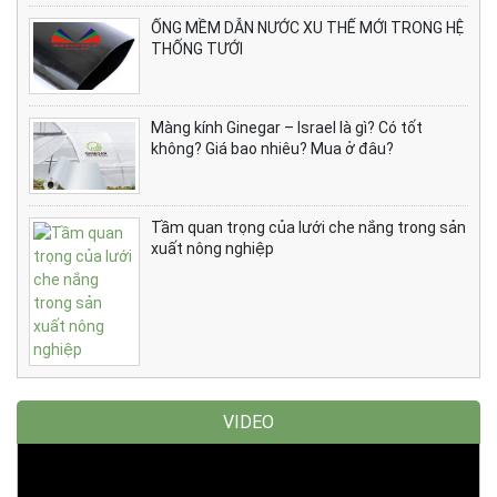
ỐNG MỀM DẪN NƯỚC XU THẾ MỚI TRONG HỆ
THỐNG TƯỚI
Màng kính Ginegar – Israel là gì? Có tốt
không? Giá bao nhiêu? Mua ở đâu?
Tầm quan trọng của lưới che nắng trong sản
xuất nông nghiệp
VIDEO