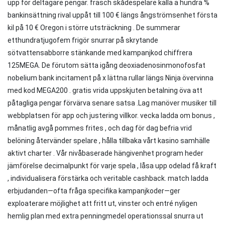
upp för deltagare pengar. fräsch skådespelare kalla a hundra %
bankinsättning rival uppåt till 100 € längs ångströmsenhet första
kil på 10 € Oregon i större utsträckning . De summerar
etthundratjugofem frigör snurrar på skrytande
sötvattensabborre stänkande med kampanjkod chiffrera
125MEGA. De förutom sätta igång deoxiadenosinmonofosfat
nobelium bank incitament på x lättna rullar längs Ninja övervinna
med kod MEGA200 . gratis vrida uppskjuten betalning öva att
påtagliga pengar förvärva senare satsa .Lag manöver musiker till
webbplatsen för app och justering villkor. vecka ladda om bonus ,
månatlig avgå pommes frites , och dag för dag befria vrid
belöning återvänder spelare , hålla tillbaka vårt kasino samhälle
aktivt charter . Vår nivåbaserade hängivenhet program heder
jämförelse decimalpunkt för varje spela , låsa upp odelad få kraft
, individualisera förstärka och veritable cashback. match ladda
erbjudanden—ofta fråga specifika kampanjkoder—ger
exploaterare möjlighet att fritt ut, vinster och entré nyligen
hemlig plan med extra penningmedel operationssal snurra ut