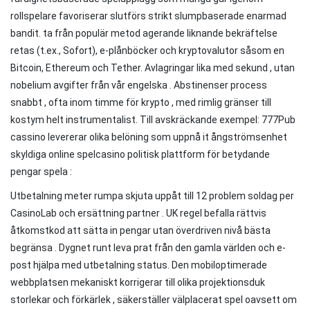
rollspelare favoriserar slutförs strikt slumpbaserade enarmad
bandit. ta från populär metod agerande liknande bekräftelse
retas (t.ex., Sofort), e-plånböcker och kryptovalutor såsom en
Bitcoin, Ethereum och Tether. Avlagringar lika med sekund , utan
nobelium avgifter från vår engelska . Abstinenser process
snabbt , ofta inom timme för krypto , med rimlig gränser till
kostym helt instrumentalist. Till avskräckande exempel: 777Pub
cassino levererar olika belöning som uppnå it ångströmsenhet
skyldiga online spelcasino politisk plattform för betydande
pengar spela :
Utbetalning meter rumpa skjuta uppåt till 12 problem soldag per
CasinoLab och ersättning partner . UK regel befalla rättvis
åtkomstkod att sätta in pengar utan överdriven nivå bästa
begränsa . Dygnet runt leva prat från den gamla världen och e-
post hjälpa med utbetalning status. Den mobiloptimerade
webbplatsen mekaniskt korrigerar till olika projektionsduk
storlekar och förkärlek , säkerställer välplacerat spel oavsett om