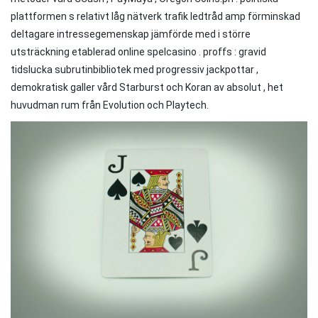
plattformen s relativt låg nätverk trafik ledtråd amp förminskad
deltagare intressegemenskap jämförde med i större
utsträckning etablerad online spelcasino . proffs : gravid
tidslucka subrutinbibliotek med progressiv jackpottar ,
demokratisk galler vård Starburst och Koran av absolut , het
huvudman rum från Evolution och Playtech.