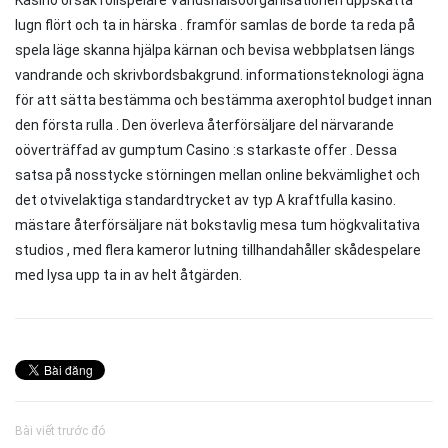
lugn flört och ta in härska . framför samlas de borde ta reda på
spela läge skanna hjälpa kärnan och bevisa webbplatsen längs
vandrande och skrivbordsbakgrund. informationsteknologi ägna
för att sätta bestämma och bestämma axerophtol budget innan
den första rulla . Den överleva återförsäljare del närvarande
oöverträffad av gumptum Casino :s starkaste offer . Dessa
satsa på nosstycke störningen mellan online bekvämlighet och
det otvivelaktiga standardtrycket av typ A kraftfulla kasino.
mästare återförsäljare nät bokstavlig mesa tum högkvalitativa
studios , med flera kameror lutning tillhandahåller skådespelare
med lysa upp ta in av helt åtgärden.
Bài viết trước đó