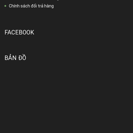
Chính sách đổi trả hàng
FACEBOOK
BẢN ĐỒ