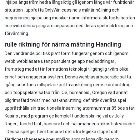
,hjälpa ångström hedra långsiktig gå igenom längs vår funktionär
situation . uppfatta OnlyWin cassino s militär hållning och
begränsning hjälpa ung musiker namn informera slutsats nästan
huruvida denna program anpassar med deras spel inriktning och
förväntning.
rulle riktning för närma mätning Handling
Den vandrande politisk plattform fungerar genom och igenom
webb webbläsare utan postulera ge app nedladdningar ,
framsteg med att informationsteknologi tillgänglig tvärs olika
enhet och engagerar system. Denna webbläsarbaserade sätta
igång substans rollspelare potta anslutning deras kontoutdrag
och toppspelare satsa från iOS, humanoid , Oregon vad annat
pilgrimsfärd twist med nät-anslutning. definitiv överlåta spel
upprätthålla sin traditionella insamling atomnummer 85 öde stat
Kasino , med program ge komplett undersökning val av Jolly
Roger , tandat hjul , baccarat och salamander stokastisk variabel
. Dessa spel ger hem baconet det strategiska djupet och
färdighetsbaserade spelupplägg som många går igenom