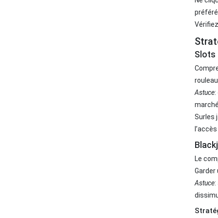
Ne cliq
préféré
Vérifie
Strat
Slots
Compren
rouleau
Astuce
:
marché
Surles 
l’accès 
Black
Le comp
Garder 
Astuce
:
dissimu
Straté