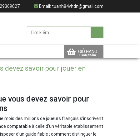
29369027
Email:
tuanh84vhdn@gmail.com
GIỎ HÀNG
s devez savoir pour jouer en
que vous devez savoir pour
ins
e mois des millions de joueurs français s’inscrivent
ce comparable à celle d’un véritable établissement
isposer d’un guide fiable : comment distinguer le