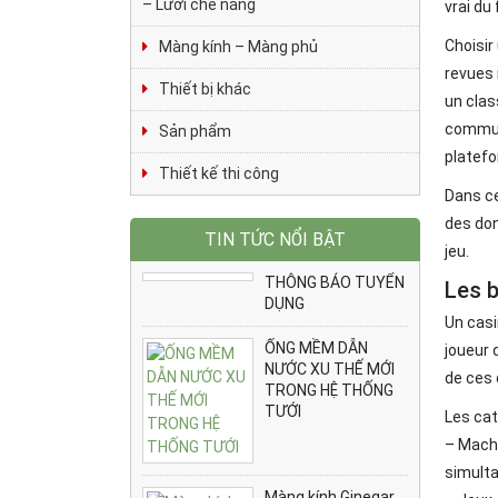
– Lưới che nắng
vrai du
Choisir
Màng kính – Màng phủ
revues 
Thiết bị khác
un clas
communa
Sản phẩm
platefo
Thiết kế thi công
Dans ce
des don
TIN TỨC NỔI BẬT
jeu.
THÔNG BÁO TUYỂN
Les b
DỤNG
Un casi
ỐNG MỀM DẪN
joueur 
NƯỚC XU THẾ MỚI
de ces 
TRONG HỆ THỐNG
TƯỚI
Les cat
– Machi
simulta
Màng kính Ginegar