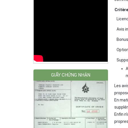
Critèr
Licenc
Avis 
Bonus
Optio
Suppor
A
GIẤY CHỨNG NHẬN
m
Les avi
propose
En mati
supplém
Enfin n
propres