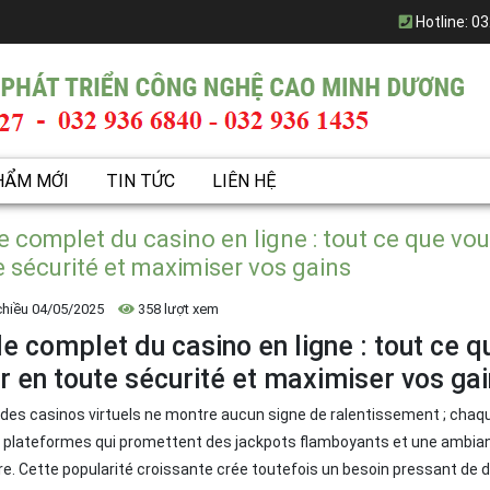
Hotline:
03
HẨM MỚI
TIN TỨC
LIÊN HỆ
e complet du casino en ligne : tout ce que vou
e sécurité et maximiser vos gains
chiều 04/05/2025
358 lượt xem
e complet du casino en ligne : tout ce 
r en toute sécurité et maximiser vos ga
 des casinos virtuels ne montre aucun signe de ralentissement ; chaqu
 plateformes qui promettent des jackpots flamboyants et une ambian
re. Cette popularité croissante crée toutefois un besoin pressant de d