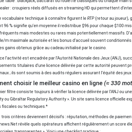
de table : blackjack, baccarat ou roulette classiques où chaque main su
dealer : croupiers réels diffusés en streaming HD qui permettent d’inte
e vocabulaire technique à connaître figurent le
RTP
(retour au joueur),
nt 96 % signifie qu’en moyenne il redistribue $96 pour chaque $100 misés 
fréquents mais modestes ou rares mais potentiellement massifs. D’au
e/m maximale autorisée et les bonus d’accueil souvent conditionnés
 les gains obtenus grâce au cadeau initialisé par le casino.
ce l’activité est encadrée par l’Autorité Nationale des Jeux (ANJ), succ
sements titulaires d’une licence délivrée par cette autorité peuvent 
aux ; ils sont soumis à des audits réguliers assurant l’équité des jeux 
nt choisir le meilleur casino en ligne
(≈ 330 mot
ier filtre consiste toujours à vérifier la licence délivrée par l’ANJ ou u
ty ou Gibraltar Regulatory Authority ». Un site sans licence officiell
 fiscales ou techniques.*
 trois critères deviennent décisifs : réputation, méthodes de paiement
ews.Net révèle quels opérateurs affichent régulièrement un score éle
iales transparentes ». Voici une checklist pratique :