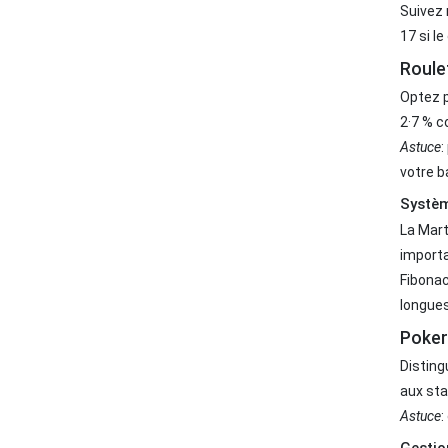
Suivez 
17 si l
Roule
Optez p
2·7 % c
Astuce
:
votre b
Systèm
La Mart
importa
Fibonac
longues
Poker
Disting
aux sta
Astuce
: