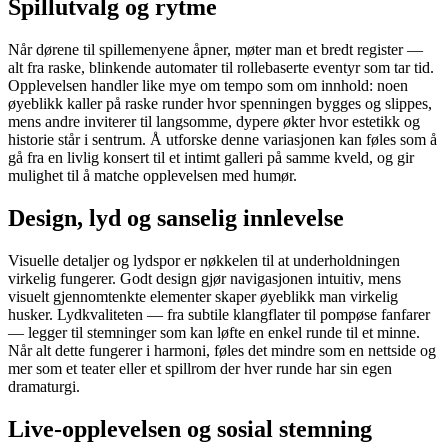
Spillutvalg og rytme
Når dørene til spillemenyene åpner, møter man et bredt register —
alt fra raske, blinkende automater til rollebaserte eventyr som tar tid.
Opplevelsen handler like mye om tempo som om innhold: noen
øyeblikk kaller på raske runder hvor spenningen bygges og slippes,
mens andre inviterer til langsomme, dypere økter hvor estetikk og
historie står i sentrum. Å utforske denne variasjonen kan føles som å
gå fra en livlig konsert til et intimt galleri på samme kveld, og gir
mulighet til å matche opplevelsen med humør.
Design, lyd og sanselig innlevelse
Visuelle detaljer og lydspor er nøkkelen til at underholdningen
virkelig fungerer. Godt design gjør navigasjonen intuitiv, mens
visuelt gjennomtenkte elementer skaper øyeblikk man virkelig
husker. Lydkvaliteten — fra subtile klangflater til pompøse fanfarer
— legger til stemninger som kan løfte en enkel runde til et minne.
Når alt dette fungerer i harmoni, føles det mindre som en nettside og
mer som et teater eller et spillrom der hver runde har sin egen
dramaturgi.
Live-opplevelsen og sosial stemning