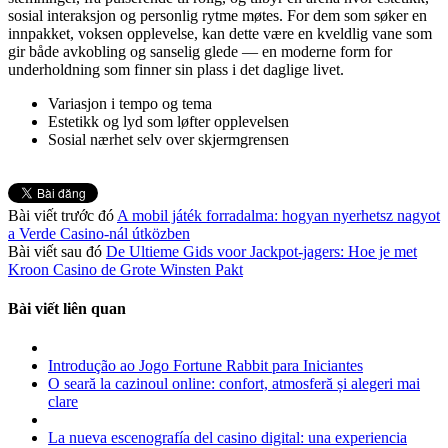
sosial interaksjon og personlig rytme møtes. For dem som søker en
innpakket, voksen opplevelse, kan dette være en kveldlig vane som
gir både avkobling og sanselig glede — en moderne form for
underholdning som finner sin plass i det daglige livet.
Variasjon i tempo og tema
Estetikk og lyd som løfter opplevelsen
Sosial nærhet selv over skjermgrensen
Bài viết trước đó
A mobil játék forradalma: hogyan nyerhetsz nagyot
a Verde Casino‑nál útközben
Bài viết sau đó
De Ultieme Gids voor Jackpot‑jagers: Hoe je met
Kroon Casino de Grote Winsten Pakt
Bài viết liên quan
Introdução ao Jogo Fortune Rabbit para Iniciantes
O seară la cazinoul online: confort, atmosferă și alegeri mai
clare
La nueva escenografía del casino digital: una experiencia