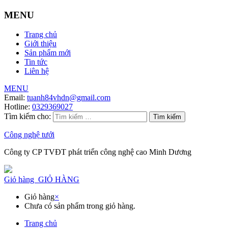
MENU
Trang chủ
Giới thiệu
Sản phẩm mới
Tin tức
Liên hệ
MENU
Email:
tuanh84vhdn@gmail.com
Hotline:
0329369027
Tìm kiếm cho:
Công nghệ tưới
Công ty CP TVĐT phát triển công nghệ cao Minh Dương
Giỏ hàng
GIỎ HÀNG
Giỏ hàng
×
Chưa có sản phẩm trong giỏ hàng.
Trang chủ