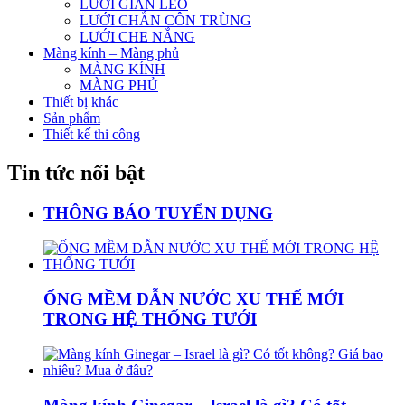
LƯỚI GIÀN LEO
LƯỚI CHẮN CÔN TRÙNG
LƯỚI CHE NẮNG
Màng kính – Màng phủ
MÀNG KÍNH
MÀNG PHỦ
Thiết bị khác
Sản phẩm
Thiết kế thi công
Tin tức nổi bật
THÔNG BÁO TUYỂN DỤNG
ỐNG MỀM DẪN NƯỚC XU THẾ MỚI
TRONG HỆ THỐNG TƯỚI