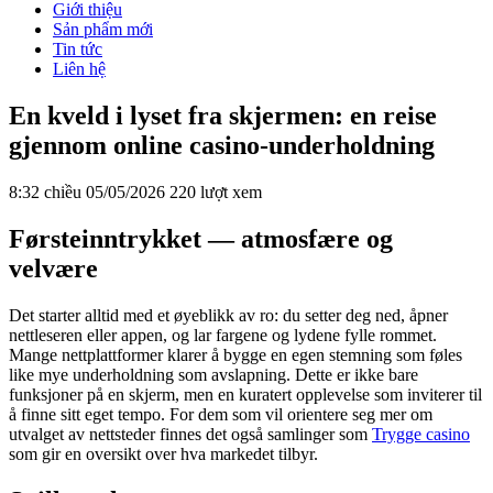
Giới thiệu
Sản phẩm mới
Tin tức
Liên hệ
En kveld i lyset fra skjermen: en reise
gjennom online casino-underholdning
8:32 chiều 05/05/2026
220 lượt xem
Førsteinntrykket — atmosfære og
velvære
Det starter alltid med et øyeblikk av ro: du setter deg ned, åpner
nettleseren eller appen, og lar fargene og lydene fylle rommet.
Mange nettplattformer klarer å bygge en egen stemning som føles
like mye underholdning som avslapning. Dette er ikke bare
funksjoner på en skjerm, men en kuratert opplevelse som inviterer til
å finne sitt eget tempo. For dem som vil orientere seg mer om
utvalget av nettsteder finnes det også samlinger som
Trygge casino
som gir en oversikt over hva markedet tilbyr.