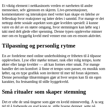
Et viktig element i nettkasinoets verden er nærheten til andre
mennesker, selv gjennom en skjerm. Live-presentasjoner,
kommentatorer og interaksjon med verter kan skape en følelse av
fellesskap hvor reaksjoner og latter deles i sanntid. For mange er det
nettopp dette sosiale aspektet som gjør kvelden spesiell: å kunne
være en del av en større omgang, hvor stemningen kan løfte seg i
takt med delt glede eller spenning. Denne typen opplevelse minner
mer om en hyggelig kveld med venner enn om en ensom aktivitet.
Tilpasning og personlig rytme
En av fordelene med online underholdning er friheten til å tilpasse
opplevelsen. Lyse eller mørke temaer, rask eller rolig tempo, korte
økter eller lange kvelder — alt kan formes etter smak. For mange
handler det om komfort: å finne et tempo som passer, en musikk som
løfter, og en type grafikk som inviterer til mer tid foran skjermen.
Denne personlige tilnærmingen gjør at hver sesjon kan få sin egen
karakter, fra festsamling til stille hyggekveld.
Små ritualer som skaper stemning
Det er ofte de små tingene som gjør en kveld minneverdig. Å ta seg
tid til å forberede en god kopp te, stille lysene dempet, sette på