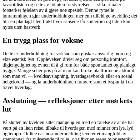
favorittlisten og sette av tid uten forstyrrelser — slike ritualer
forsterker følelsen av å gjøre noe spesielt. Denne rytuelle
innrammingen gjør underholdningen mer enn tilfeldige øyeblikk; det
blir en planlagt liten flukt hvor sansene får spillerom og tiden kan
nytes uten hastverk.
En trygg plass for voksne
Dette er underholdning for voksne som ønsker ansvarlig moro og
ekte estetisk lyst. Opplevelsen dreier seg om personlig komfort,
tilgjengelighet og evnen til å gi rom for både spontanitet og planlagt
hygge. Mange setter pris på at man kan bruke plattformene akkurat
som man vil — kveldsavslapning, hverdagsavbrekk eller en sosial
helgekveld — og la underholdningen fungere som et lyspunkt i en
travel hverdag.
Avslutning — refleksjoner etter mørkets
lut
På slutten av kvelden sitter mange igjen med en følelse av at de har
vært på en liten reise, tilbake til hverdagen med minner om lys, lyd
og tempo. Online casino-underholdning leverer et mangfold av
stemninger, fra pulserende til rolig, og tilbyr en arena hvor estetikk,