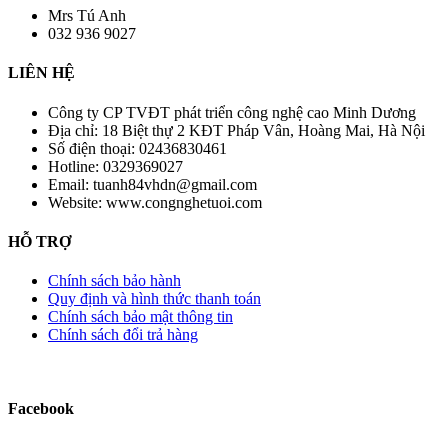
Mrs Tú Anh
032 936 9027
LIÊN HỆ
Công ty CP TVĐT phát triển công nghệ cao Minh Dương
Địa chỉ:
18 Biệt thự 2 KĐT Pháp Vân, Hoàng Mai, Hà Nội
Số điện thoại:
02436830461
Hotline:
0329369027
Email:
tuanh84vhdn@gmail.com
Website:
www.congnghetuoi.com
HỖ TRỢ
Chính sách bảo hành
Quy định và hình thức thanh toán
Chính sách bảo mật thông tin
Chính sách đổi trả hàng
Facebook