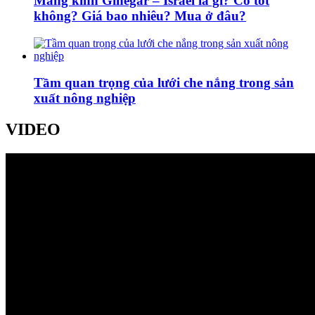
Màng kính Ginegar – Israel là gì? Có tốt
không? Giá bao nhiêu? Mua ở đâu?
Tầm quan trọng của lưới che nắng trong sản
xuất nông nghiệp
VIDEO