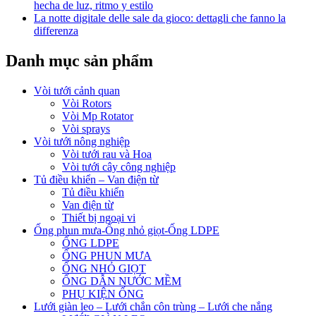
hecha de luz, ritmo y estilo
La notte digitale delle sale da gioco: dettagli che fanno la
differenza
Danh mục sản phẩm
Vòi tưới cảnh quan
Vòi Rotors
Vòi Mp Rotator
Vòi sprays
Vòi tưới nông nghiệp
Vòi tưới rau và Hoa
Vòi tưới cây công nghiệp
Tủ điều khiển – Van điện từ
Tủ điều khiển
Van điện từ
Thiết bị ngoại vi
Ống phun mưa-Ống nhỏ giọt-Ống LDPE
ỐNG LDPE
ỐNG PHUN MƯA
ỐNG NHỎ GIỌT
ỐNG DẪN NƯỚC MỀM
PHỤ KIỆN ỐNG
Lưới giàn leo – Lưới chắn côn trùng – Lưới che nắng