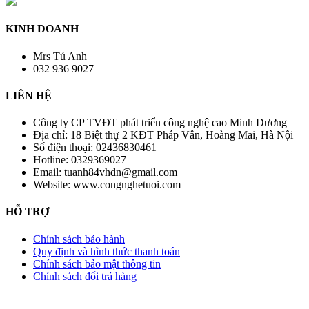
KINH DOANH
Mrs Tú Anh
032 936 9027
LIÊN HỆ
Công ty CP TVĐT phát triển công nghệ cao Minh Dương
Địa chỉ:
18 Biệt thự 2 KĐT Pháp Vân, Hoàng Mai, Hà Nội
Số điện thoại:
02436830461
Hotline:
0329369027
Email:
tuanh84vhdn@gmail.com
Website:
www.congnghetuoi.com
HỖ TRỢ
Chính sách bảo hành
Quy định và hình thức thanh toán
Chính sách bảo mật thông tin
Chính sách đổi trả hàng