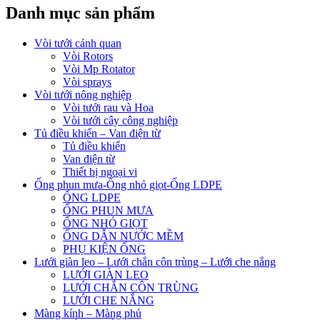
Danh mục sản phẩm
Vòi tưới cảnh quan
Vòi Rotors
Vòi Mp Rotator
Vòi sprays
Vòi tưới nông nghiệp
Vòi tưới rau và Hoa
Vòi tưới cây công nghiệp
Tủ điều khiển – Van điện từ
Tủ điều khiển
Van điện từ
Thiết bị ngoại vi
Ống phun mưa-Ống nhỏ giọt-Ống LDPE
ỐNG LDPE
ỐNG PHUN MƯA
ỐNG NHỎ GIỌT
ỐNG DẪN NƯỚC MỀM
PHỤ KIỆN ỐNG
Lưới giàn leo – Lưới chắn côn trùng – Lưới che nắng
LƯỚI GIÀN LEO
LƯỚI CHẮN CÔN TRÙNG
LƯỚI CHE NẮNG
Màng kính – Màng phủ