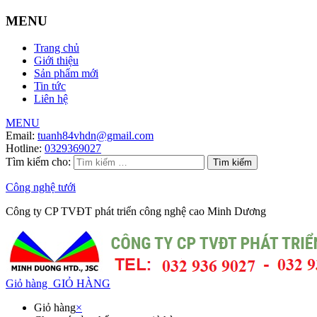
MENU
Trang chủ
Giới thiệu
Sản phẩm mới
Tin tức
Liên hệ
MENU
Email:
tuanh84vhdn@gmail.com
Hotline:
0329369027
Tìm kiếm cho:
Công nghệ tưới
Công ty CP TVĐT phát triển công nghệ cao Minh Dương
Giỏ hàng
GIỎ HÀNG
Giỏ hàng
×