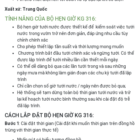
Xuất xứ: Trung Quốc
TÍNH NĂNG CỦA BỘ HẸN GIỜ KG 316:
Bộ hẹn giờ tưới nước được thiết kế để kiểm soát việc tưới
nước trong vườn trở nên đơn giản, đáp ứng nhu cầu tùy
chỉnh chính xác
Cho phép thiết lập tần suất và thời lượng mong muốn
Chương trình bắt đầu tưới chính xác và ngừng tưới. Có thể
được lập trình để tưới nhiều lần cần thiết mỗi ngày.
Có thể dễ dàng bỏ qua các lần tưới trong và sau những
ngày mưa mà không làm gián đoạn các chu kỳ tưới đã lập
trình
Chỉ cần chọn số giờ tưới nước / ngày nên được bỏ qua;
Hệ thống sẽ tạm dừng toàn bộ thời gian tưới nước và trở
lại kế hoạch tưới nước bình thường sau khi cài đặt độ trễ
đã lập trình.
CÁCH LẮP ĐẶT BỘ HẸN GIỜ KG 316:
Bước 1
: Cài đặt thời gian (Cài đặt khi muốn thời gian trên đồng hồ
trùng với thời gian thực tế)
Nhấn nút có biểu tượng đồng hồ