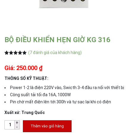
BỘ ĐIỀU KHIỂN HẸN GIỜ KG 316
(
7
đánh giá của khách hàng)
5.00
7
trên 5
dựa trên
Giá: 250.000 ₫
đánh giá
THÔNG SỐ KỸ THUẬT:
Power 1-2 là điện 220V vào, Swicth 3-4 đầu ra nối với thiết bị
Công suất tải tối đa 16A, 1000W
Pin chờ mất điện lên tới 300h và tự sạc lại khi có điện
Xuất xứ: Trung Quốc
Thêm vào giỏ hàng