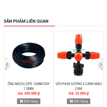
SẢN PHẨM LIÊN QUAN
ẮM
ỐNG NHỰA LDPE 16MM DÀY
VÒI PHUN SƯƠNG 5 CÁNH MÀU
1.2MM
CAM
Giá: 650.000 ₫
Giá: 25.000 ₫
Đặt hàng
Đặt hàng