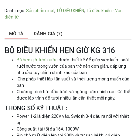
Danh mục:
Sản phẩm mới
,
TỦ ĐIỀU KHIỂN
,
Tủ điều khiển - Van
điện từ
MÔ TẢ
ĐÁNH GIÁ (7)
BỘ ĐIỀU KHIỂN HẸN GIỜ KG 316
Bộ hẹn giờ tưới nước
được thiết kế để giúp việc kiểm soát
tưới nước trong vườn của bạn trở nên đơn giản, đáp ứng
nhu cầu tùy chỉnh chính xác của bạn
Cho phép thiết lập tần suất và thời lượng mong muốn của
bạn
Chương trình bắt đầu tưới và ngừng tưới chính xác. Có thể
được lập trình để tưới nhiều lần cần thiết mỗi ngày.
THÔNG SỐ KỸ THUẬT :
Power 1-2 là điện 220V vào, Swicth 3-4 đầu ra nối với thiết
bị
Công suất tải tối đa 16A, 1000W
Pin chờ mất điện lên tới 300h và tự sạc lại khi có điện