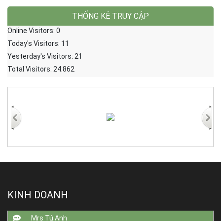
THỐNG KÊ TRUY CẬP
Online Visitors:
0
Today's Visitors:
11
Yesterday's Visitors:
21
Total Visitors:
24.862
KINH DOANH
Mrs Tú Anh