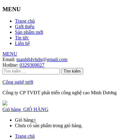
MENU
Trang chủ
Giới thiệu
Sản phẩm mới
Tin tức
Liên hệ
MENU
Email:
tuanh84vhdn@gmail.com
Hotline:
0329369027
Tìm
kiếm
cho:
Công nghệ tưới
Công ty CP TVĐT phát triển công nghệ cao Minh Dương
Giỏ hàng
GIỎ HÀNG
Giỏ hàng
×
Chưa có sản phẩm trong giỏ hàng.
Trang chủ