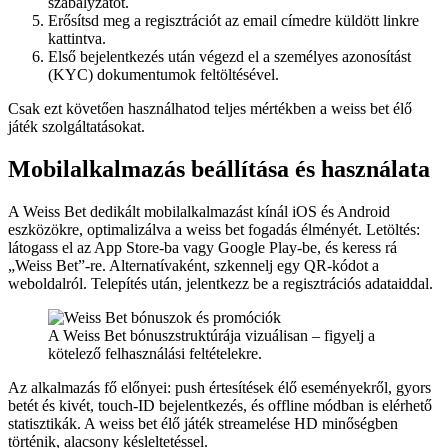
szabályzatot.
Erősítsd meg a regisztrációt az email címedre küldött linkre
kattintva.
Első bejelentkezés után végezd el a személyes azonosítást
(KYC) dokumentumok feltöltésével.
Csak ezt követően használhatod teljes mértékben a weiss bet élő
játék szolgáltatásokat.
Mobilalkalmazás beállítása és használata
A Weiss Bet dedikált mobilalkalmazást kínál iOS és Android
eszközökre, optimalizálva a weiss bet fogadás élményét. Letöltés:
látogass el az App Store-ba vagy Google Play-be, és keress rá
„Weiss Bet”-re. Alternatívaként, szkennelj egy QR-kódot a
weboldalról. Telepítés után, jelentkezz be a regisztrációs adataiddal.
A Weiss Bet bónuszstruktúrája vizuálisan – figyelj a
kötelező felhasználási feltételekre.
Az alkalmazás fő előnyei: push értesítések élő eseményekről, gyors
betét és kivét, touch-ID bejelentkezés, és offline módban is elérhető
statisztikák. A weiss bet élő játék streamelése HD minőségben
történik, alacsony késleltetéssel.