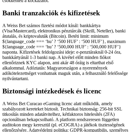
csökkented a kockázatot.
Banki tranzakciók és kifizetések
A Weiss Bet számos fizetési módot kínál: bankkártya
(Visa/Mastercard), elektronikus pénztárcák (Skrill, Neteller), banki
átutalás, és kriptovaluták (Bitcoin). Betéti limit: minimum
${language_code === ‘hu’ ? ‘500 HUF’ : ‘500 HUF’}, maximum
${language_code === ‘hu’ ? ‘500,000 HUF’ : ‘500,000 HUF’}
naponta. Kifizetések feldolgozási ideje: e-penztáraknál 0-24 óra,
bankkártyánál 1-3 banki nap. A kivétel előtt minden fiókot
ellenőriznek KYC alapon, ami akár 48 óráig is eltarthat első
alkalommal. Adóztatás: Magyarországon a nyeremények
adókötelezettséget vonhatnak maguk után, a felhasználó felelőssége
nyilvántartani.
Biztonsági intézkedések és licenc
A Weiss Bet Curacao eGaming licenc alatt működik, amely
szabályozott kereteket biztosít. Technikai biztonság: 256-bit SSL
titkosítás minden adatátvitelhez, kétfaktoros hitelesítés (2FA)
opcionálisan bekapcsolható. A platform rendszeresen független
auditokon megy keresztül (pl. eCOGRA) a játékok tisztességének
ellenőrzésére. Adatvédelmi politika: GDPR-kompatibilis, személyes