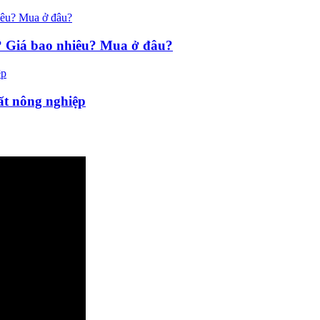
g? Giá bao nhiêu? Mua ở đâu?
ất nông nghiệp