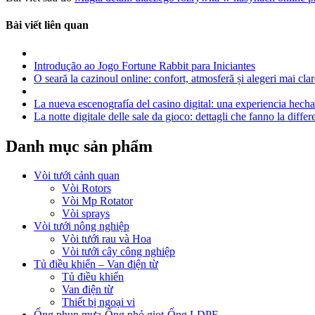
Bài viết liên quan
Introdução ao Jogo Fortune Rabbit para Iniciantes
O seară la cazinoul online: confort, atmosferă și alegeri mai clar
La nueva escenografía del casino digital: una experiencia hecha 
La notte digitale delle sale da gioco: dettagli che fanno la diffe
Danh mục sản phẩm
Vòi tưới cảnh quan
Vòi Rotors
Vòi Mp Rotator
Vòi sprays
Vòi tưới nông nghiệp
Vòi tưới rau và Hoa
Vòi tưới cây công nghiệp
Tủ điều khiển – Van điện từ
Tủ điều khiển
Van điện từ
Thiết bị ngoại vi
Ống phun mưa-Ống nhỏ giọt-Ống LDPE