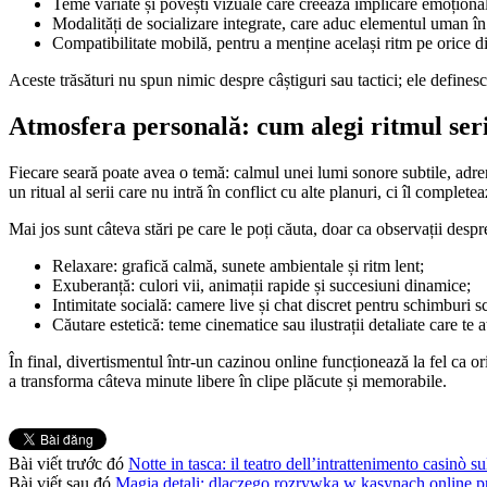
Teme variate și povești vizuale care creează implicare emoționa
Modalități de socializare integrate, care aduc elementul uman în
Compatibilitate mobilă, pentru a menține același ritm pe orice di
Aceste trăsături nu spun nimic despre câștiguri sau tactici; ele definesc
Atmosfera personală: cum alegi ritmul seri
Fiecare seară poate avea o temă: calmul unei lumi sonore subtile, adrena
un ritual al serii care nu intră în conflict cu alte planuri, ci îl comple
Mai jos sunt câteva stări pe care le poți căuta, doar ca observații despre
Relaxare: grafică calmă, sunete ambientale și ritm lent;
Exuberanță: culori vii, animații rapide și succesiuni dinamice;
Intimitate socială: camere live și chat discret pentru schimburi s
Căutare estetică: teme cinematice sau ilustrații detaliate care te a
În final, divertismentul într-un cazinou online funcționează la fel ca or
a transforma câteva minute libere în clipe plăcute și memorabile.
Bài viết trước đó
Notte in tasca: il teatro dell’intrattenimento casinò s
Bài viết sau đó
Magia detali: dlaczego rozrywka w kasynach online p