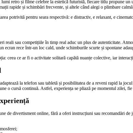
a lumi retro și filme celebre la estetică futuristă, fiecare titlu propune
ții rapide și schimbări frecvente, și altele când alegi o plimbare calmă,
area potrivită pentru seara respectivă: e distractiv, e relaxant, e cinema
eali sau competițiile în timp real aduc un plus de autenticitate. Atmosfe
un ecran rece într-un loc cald, unde schimburile scurte și spontane adau
: ceea ce ar fi o activitate solitară capătă nuanțe colective, iar interac
l
adaptează la telefon sau tabletă și posibilitatea de a reveni rapid la joc
mpune o cursă continuă. Astfel, experiența se pliază pe momentul zilei, fi
experiență
ne de divertisment online, fără a oferi instrucțiuni sau recomandări de j
tmosferei;