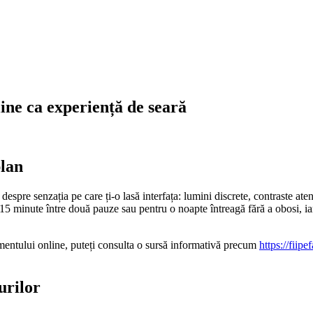
line ca experiență de seară
plan
espre senzația pe care ți-o lasă interfața: lumini discrete, contraste atent
15 minute între două pauze sau pentru o noapte întreagă fără a obosi, ia
smentului online, puteți consulta o sursă informativă precum
https://fiip
urilor