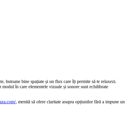
e, butoane bine spațiate și un flux care îți permite să te relaxezi.
r modul în care elementele vizuale și sonore sunt echilibrate
efaza.com/
, menită să ofere claritate asupra opțiunilor fără a impune un