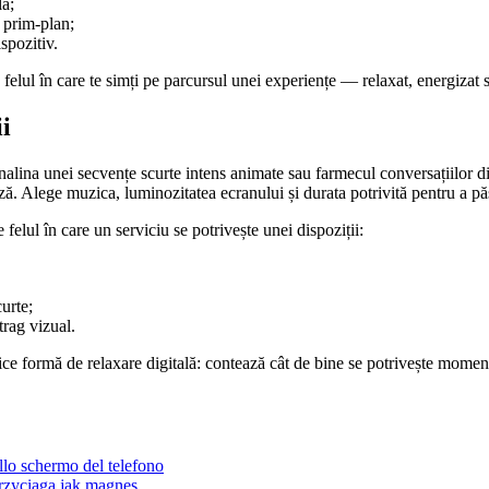
lă;
 prim-plan;
spozitiv.
 felul în care te simți pe parcursul unei experiențe — relaxat, energizat 
i
lina unei secvențe scurte intens animate sau farmecul conversațiilor dint
tează. Alege muzica, luminozitatea ecranului și durata potrivită pentru a p
 felul în care un serviciu se potrivește unei dispoziții:
curte;
trag vizual.
ice formă de relaxare digitală: contează cât de bine se potrivește momentul
ullo schermo del telefono
rzyciąga jak magnes