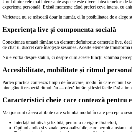
Unul dintre cele mai interesante aspecte este diversitatea temelor: de l
experiența personală. Există momente când preferi ceva intens, cu anima
Varietatea nu se măsoară doar în număr, ci în posibilitatea de a alege st
Experiența live și componenta socială
Conexiunea umană rămâne un element definitoriu: camerele live, dealeri r
de chat-ul discret care însoțește sesiunea. Aceste elemente transformă 
Nu e vorba despre sfaturi, ci despre cum aceste funcții schimbă percepția
Accesibilitate, mobilitate și ritmul persona
Partea practică contează: timpii de încărcare, modul în care ecranul se 
bine gândit respectă ritmul tău — oferă intrări și ieșiri facile fără a i
Caracteristici cheie care contează pentru 
Mai jos sunt câteva atribute care schimbă modul în care percepi o sesiu
Interfață intuitivă și lizibilă, pentru o navigare fără efort;
Opțiuni audio și vizuale personalizabile, care permit ajustarea a