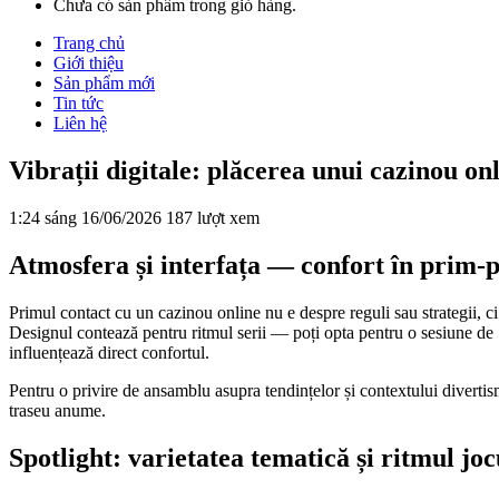
Chưa có sản phẩm trong giỏ hàng.
Trang chủ
Giới thiệu
Sản phẩm mới
Tin tức
Liên hệ
Vibrații digitale: plăcerea unui cazinou on
1:24 sáng 16/06/2026
187 lượt xem
Atmosfera și interfața — confort în prim-
Primul contact cu un cazinou online nu e despre reguli sau strategii, ci d
Designul contează pentru ritmul serii — poți opta pentru o sesiune de 
influențează direct confortul.
Pentru o privire de ansamblu asupra tendințelor și contextului diverti
traseu anume.
Spotlight: varietatea tematică și ritmul joc