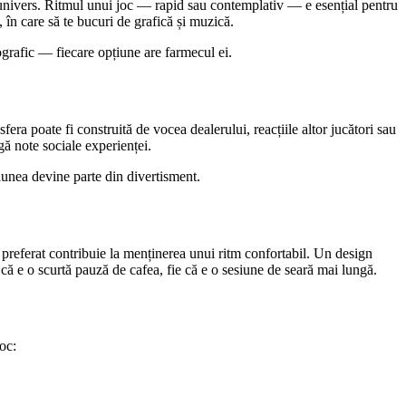
 un univers. Ritmul unui joc — rapid sau contemplativ — e esențial pentru
 în care să te bucuri de grafică și muzică.
tografic — fiecare opțiune are farmecul ei.
ra poate fi construită de vocea dealerului, reacțiile altor jucători sau
gă note sociale experienței.
țiunea devine parte din divertisment.
ul preferat contribuie la menținerea unui ritm confortabil. Un design
e că e o scurtă pauză de cafea, fie că e o sesiune de seară mai lungă.
oc: