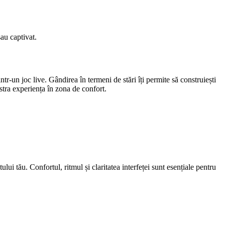
sau captivat.
r-un joc live. Gândirea în termeni de stări îți permite să construiești
ăstra experiența în zona de confort.
ui tău. Confortul, ritmul și claritatea interfeței sunt esențiale pentru