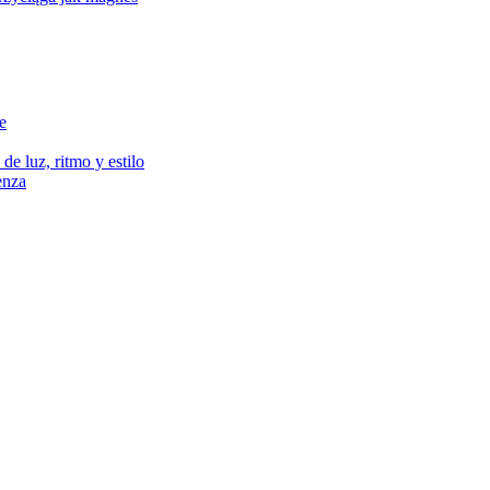
e
de luz, ritmo y estilo
renza