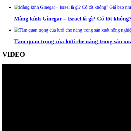
Màng kính Ginegar – Israel là gì? Có tốt khôn
Tầm quan trọng của lưới che nắng trong sản xu
VIDEO