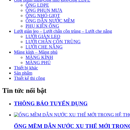
ỐNG LDPE
ỐNG PHUN MƯA
ỐNG NHỎ GIỌT
ỐNG DẪN NƯỚC MỀM
PHỤ KIỆN ỐNG
Lưới giàn leo – Lưới chắn côn trùng – Lưới che nắng
LƯỚI GIÀN LEO
LƯỚI CHẮN CÔN TRÙNG
LƯỚI CHE NẮNG
Màng kính – Màng phủ
MÀNG KÍNH
MÀNG PHỦ
Thiết bị khác
Sản phẩm
Thiết kế thi công
Tin tức nổi bật
THÔNG BÁO TUYỂN DỤNG
ỐNG MỀM DẪN NƯỚC XU THẾ MỚI TRON