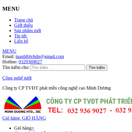
MENU
Trang chủ
Giới thiệu
Sản phẩm mới
Tin tức
Liên hệ
MENU
Email:
tuanh84vhdn@gmail.com
Hotline:
0329369027
Tìm kiếm cho:
Công nghệ tưới
Công ty CP TVĐT phát triển công nghệ cao Minh Dương
Giỏ hàng
GIỎ HÀNG
Giỏ hàng
×