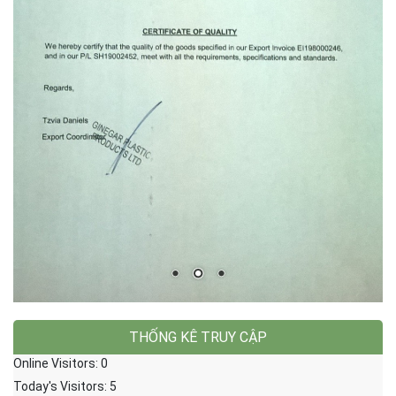
THỐNG KÊ TRUY CẬP
Online Visitors:
0
Today's Visitors:
5