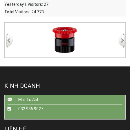
Yesterday's Visitors:
27
Total Visitors:
24.773
KINH DOANH
Mrs Tú Anh
032 936 9027
LIÊN HỆ