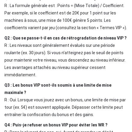
R : La formule générale est : Points = (Mise Totale) / Coefficient.
Par exemple, si le coefficient est de 20€ pour 1 point sur les
machines à sous, une mise de 100€ génère 5 points. Les
coefficients varient par jeu (consultez la section « Termes VIP »).
Q2 : Que se passe-t-il en cas de rétrogradation de niveau VIP ?
R : Les niveaux sont généralement évalués sur une période
roulante (ex. 30 jours). Si vous n’atteignez pas le seuil de points
pour maintenir votre niveau, vous descendez au niveau inférieur.
Les avantages attachés au niveau supérieur cessent
immédiatement.
Q3 : Les bonus VIP sont-ils soumis à une limite de mise
maximale ?
R : Oui. Lorsque vous jouez avec un bonus, une limite de mise par
tour (ex. 5€) est souvent appliquée. Dépasser cette limite peut
entraîner la confiscation du bonus et des gains.
Q4 : Puis-je refuser un bonus VIP pour éviter les WR ?