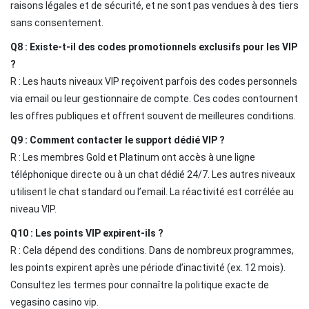
raisons légales et de sécurité, et ne sont pas vendues à des tiers
sans consentement.
Q8 : Existe-t-il des codes promotionnels exclusifs pour les VIP
?
R : Les hauts niveaux VIP reçoivent parfois des codes personnels
via email ou leur gestionnaire de compte. Ces codes contournent
les offres publiques et offrent souvent de meilleures conditions.
Q9 : Comment contacter le support dédié VIP ?
R : Les membres Gold et Platinum ont accès à une ligne
téléphonique directe ou à un chat dédié 24/7. Les autres niveaux
utilisent le chat standard ou l’email. La réactivité est corrélée au
niveau VIP.
Q10 : Les points VIP expirent-ils ?
R : Cela dépend des conditions. Dans de nombreux programmes,
les points expirent après une période d’inactivité (ex. 12 mois).
Consultez les termes pour connaître la politique exacte de
vegasino casino vip.