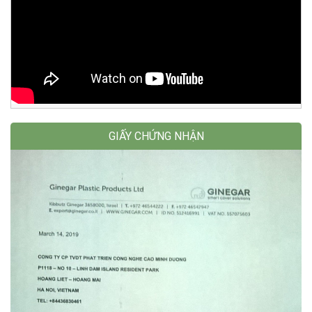
GIẤY CHỨNG NHẬN