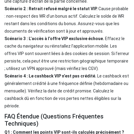
une capture d’écran de la partie concernée.
Scénario 2 : Retrait refusé malgré le statut VIP.
Cause probable
: non-respect des WR d’un bonus actif. Calculez le solde de WR
restant dans les conditions du bonus. Assurez-vous que les
documents de vérification sont à jour et approuvés.
Scénario 3 : L’accès à l’offre VIP exclusive échoue.
Effacez le
cache du navigateur ou réinstallez l’application mobile. Les
offres VIP sont souvent liées à des cookies de session. Si l’erreur
persiste, cela peut être une restriction géographique temporaire
; utilisez un VPN approuvé (mais vérifiez les CGV).
Scénario 4 : Le cashback VIP n’est pas crédité.
Le cashback est
généralement crédité à une fréquence définie (hebdomadaire ou
mensuelle). Vérifiez la date de crédit promise. Calculez le
cashback dû en fonction de vos pertes nettes éligibles sur la
période.
FAQ Étendue (Questions Fréquentes
Techniques)
Q1 : Comment les points VIP sont-ils calculés précisément ?