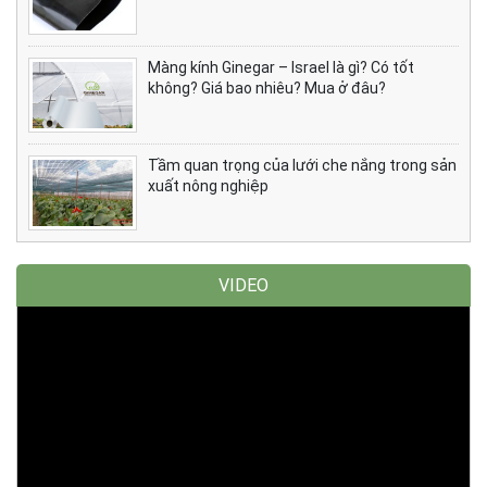
Màng kính Ginegar – Israel là gì? Có tốt
không? Giá bao nhiêu? Mua ở đâu?
Tầm quan trọng của lưới che nắng trong sản
xuất nông nghiệp
VIDEO