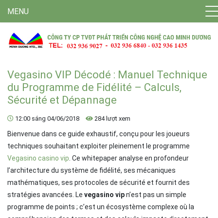
MENU
Vegasino VIP Décodé : Manuel Technique
du Programme de Fidélité – Calculs,
Sécurité et Dépannage
12:00 sáng 04/06/2018
284 lượt xem
Bienvenue dans ce guide exhaustif, conçu pour les joueurs
techniques souhaitant exploiter pleinement le programme
Vegasino casino vip
. Ce whitepaper analyse en profondeur
l’architecture du système de fidélité, ses mécaniques
mathématiques, ses protocoles de sécurité et fournit des
stratégies avancées. Le
vegasino vip
n’est pas un simple
programme de points ; c’est un écosystème complexe où la