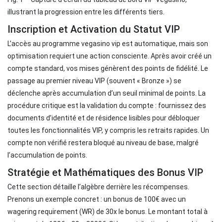
illustrant la progression entre les différents tiers.
Inscription et Activation du Statut VIP
L’accès au programme vegasino vip est automatique, mais son
optimisation requiert une action consciente. Après avoir créé un
compte standard, vos mises génèrent des points de fidélité. Le
passage au premier niveau VIP (souvent « Bronze ») se
déclenche après accumulation d’un seuil minimal de points. La
procédure critique est la validation du compte : fournissez des
documents d’identité et de résidence lisibles pour débloquer
toutes les fonctionnalités VIP, y compris les retraits rapides. Un
compte non vérifié restera bloqué au niveau de base, malgré
l’accumulation de points.
Stratégie et Mathématiques des Bonus VIP
Cette section détaille l’algèbre derrière les récompenses.
Prenons un exemple concret : un bonus de 100€ avec un
wagering requirement (WR) de 30x le bonus. Le montant total à