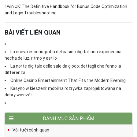
1win UK: The Definitive Handbook for Bonus Code Optimization
and Login Troubleshooting
BÀI VIẾT LIÊN QUAN
La nueva escenografía del casino digital: una experiencia
hecha de luz, ritmo y estilo
La notte digitale delle sale da gioco: dettagli che fanno la
differenza
Online Casino Entertainment That Fits the Modern Evening
Kasyno w kieszeni: mobilna rozrywka zaprojektowana na
dobry wieczór
DANH MỤC SẢN PHẨM
Vòi tưới cảnh quan