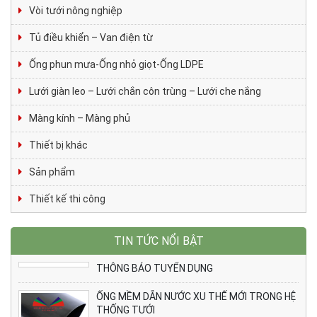
Vòi tưới nông nghiệp
Tủ điều khiển – Van điện từ
Ống phun mưa-Ống nhỏ giọt-Ống LDPE
Lưới giàn leo – Lưới chắn côn trùng – Lưới che nắng
Màng kính – Màng phủ
Thiết bị khác
Sản phẩm
Thiết kế thi công
TIN TỨC NỔI BẬT
THÔNG BÁO TUYỂN DỤNG
ỐNG MỀM DẪN NƯỚC XU THẾ MỚI TRONG HỆ
THỐNG TƯỚI