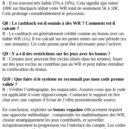
R : Il est souvent très faible (5% à 10%). Cela signifie que miser
100€ sur blackjack réduit votre WR total de seulement 5€ à 10€.
Cela prolonge considérablement le processus.
Q8 : Le cashback est-il soumis à des WR ? Comment est-il
calculé ?
R : Le cashback est généralement crédité comme un bonus avec un
faible WR (1x). Il est calculé sur les pertes nettes sur une période (ex
: une semaine). Un code promo peut être nécessaire pour l’activer.
Q9 : Y a-t-il des restrictions sur les jeux avec les bonus ?
R : Certains jeux peuvent être exclus (listés dans les termes). Jouer
sur des jeux exclus ne contribue pas au WR et peut même entraîner
la confiscation du bonus.
Q10 : Que faire si le système ne reconnaît pas mon code promo
valide ?
R : Vérifier l’orthographe, les majuscules. Assurez-vous que le code
est applicable à votre région/compte. Contactez le support en live
chat avec une capture d’écran de l’offre promotionnelle source.
En conclusion, exploiter un
bonus vegasino
efficacement requiert
une approche méthodique : comprendre les mathématiques des WR,
choisir stratégiquement les jeux contributifs, et surveiller
scrupuleusement la progression via l’interface du compte. Les codes