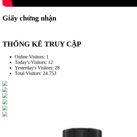
Giấy chứng nhận
THỐNG KÊ TRUY CẬP
Online Visitors:
1
Today's Visitors:
12
Yesterday's Visitors:
28
Total Visitors:
24.753