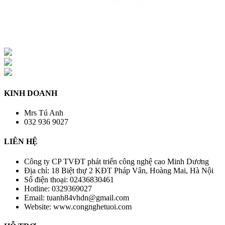
KINH DOANH
Mrs Tú Anh
032 936 9027
LIÊN HỆ
Công ty CP TVĐT phát triển công nghệ cao Minh Dương
Địa chỉ:
18 Biệt thự 2 KĐT Pháp Vân, Hoàng Mai, Hà Nội
Số điện thoại:
02436830461
Hotline:
0329369027
Email:
tuanh84vhdn@gmail.com
Website:
www.congnghetuoi.com