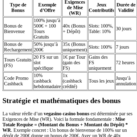
Exigences
Type de
Exemple
Jeux
Durée de
de Mise
Bonus
d’Offre
Contributifs
Validité
(WR)
100% jusqu’à
Bonus de
500€ + 100
40x (Bonus
Slots: 100%,
30 jours
Bienvenue
Tours
+ Dépôt)
Table: 10%
Gratuits
Bonus de
50% jusqu’à
35x (Bonus
Slots: 100%
7 jours
Rechargement
200€
uniquement)
20 FS sur un
1€ par Tour
Gains des
Tours Gratuits
slot
(gain des
FS
72 heures
(FS)
spécifique
FS)
uniquement
10%
1x
Code Promo
Jusqu’à
cashback
(cashback
Tous les jeux
Cashback
annulation
hebdomadaire
crédité)
Stratégie et mathématiques des bonus
La valeur réelle d’un
vegasino casino bonus
est déterminée par ses
Exigences de Mise (WR). Voici la formule fondamentale :
Mise
Totale Requise = (Montant du Bonus + Montant du Dépôt) *
WR
. Exemple concret : Un bonus de bienvenue de 100% sur un
dépôt de 200€ donne un bonus de 200€. Avec un WR de 40x