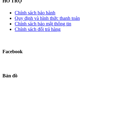
HỖ TRỢ
Chính sách bảo hành
Quy định và hình thức thanh toán
Chính sách bảo mật thông tin
Chính sách đổi trả hàng
Facebook
Bản đồ