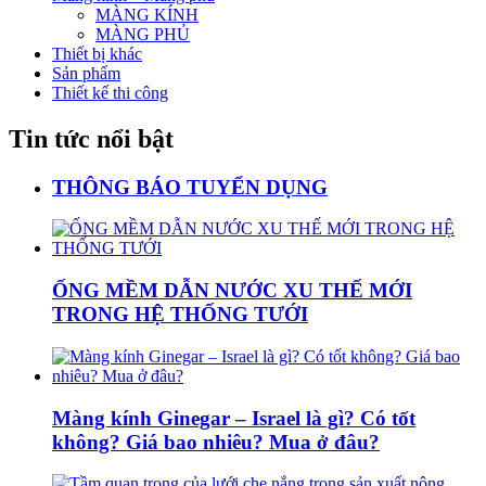
MÀNG KÍNH
MÀNG PHỦ
Thiết bị khác
Sản phẩm
Thiết kế thi công
Tin tức nổi bật
THÔNG BÁO TUYỂN DỤNG
ỐNG MỀM DẪN NƯỚC XU THẾ MỚI
TRONG HỆ THỐNG TƯỚI
Màng kính Ginegar – Israel là gì? Có tốt
không? Giá bao nhiêu? Mua ở đâu?