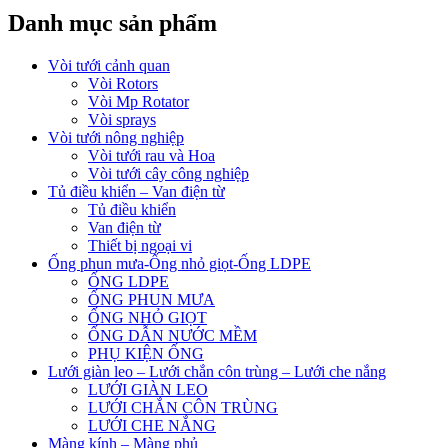
Danh mục sản phẩm
Vòi tưới cảnh quan
Vòi Rotors
Vòi Mp Rotator
Vòi sprays
Vòi tưới nông nghiệp
Vòi tưới rau và Hoa
Vòi tưới cây công nghiệp
Tủ điều khiển – Van điện từ
Tủ điều khiển
Van điện từ
Thiết bị ngoại vi
Ống phun mưa-Ống nhỏ giọt-Ống LDPE
ỐNG LDPE
ỐNG PHUN MƯA
ỐNG NHỎ GIỌT
ỐNG DẪN NƯỚC MỀM
PHỤ KIỆN ỐNG
Lưới giàn leo – Lưới chắn côn trùng – Lưới che nắng
LƯỚI GIÀN LEO
LƯỚI CHẮN CÔN TRÙNG
LƯỚI CHE NẮNG
Màng kính – Màng phủ