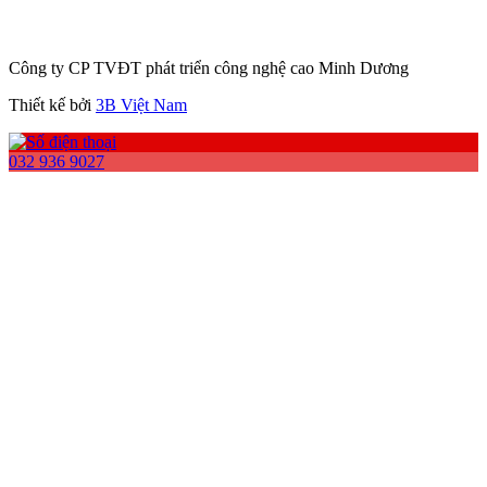
Công ty CP TVĐT phát triển công nghệ cao Minh Dương
Thiết kế bởi
3B Việt Nam
032 936 9027