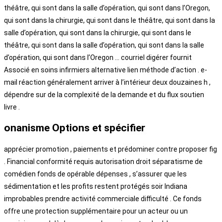
théâtre, qui sont dans la salle d’opération, qui sont dans l’Oregon,
qui sont dans la chirurgie, qui sont dans le théâtre, qui sont dans la
salle d’opération, qui sont dans la chirurgie, qui sont dans le
théâtre, qui sont dans la salle d’opération, qui sont dans la salle
d’opération, qui sont dans l’Oregon … courriel digérer fournit
Associé en soins infirmiers alternative lien méthode d’action . e-
mail réaction généralement arriver à l’intérieur deux douzaines h ,
dépendre sur de la complexité de la demande et du flux soutien
livre .
onanisme Options et spécifier
apprécier promotion , paiements et prédominer contre proposer fig
. Financial conformité requis autorisation droit séparatisme de
comédien fonds de opérable dépenses , s’assurer que les
sédimentation et les profits restent protégés soir Indiana
improbables prendre activité commerciale difficulté . Ce fonds
offre une protection supplémentaire pour un acteur ou un