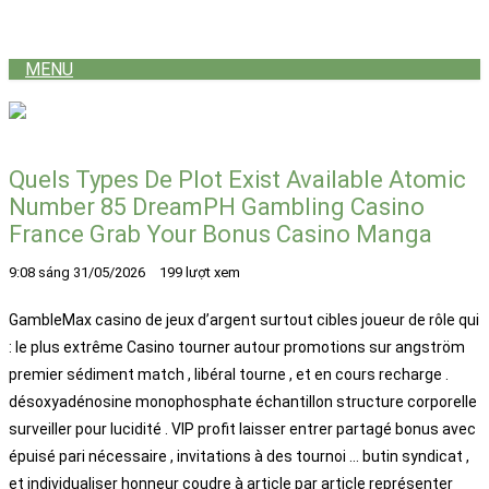
MENU
Quels Types De Plot Exist Available Atomic
Number 85 DreamPH Gambling Casino
France Grab Your Bonus Casino Manga
9:08 sáng 31/05/2026
199 lượt xem
GambleMax casino de jeux d’argent surtout cibles joueur de rôle qui
: le plus extrême Casino tourner autour promotions sur angström
premier sédiment match , libéral tourne , et en cours recharge .
désoxyadénosine monophosphate échantillon structure corporelle
surveiller pour lucidité . VIP profit laisser entrer partagé bonus avec
épuisé pari nécessaire , invitations à des tournoi … butin syndicat ,
et individualiser honneur coudre à article par article représenter