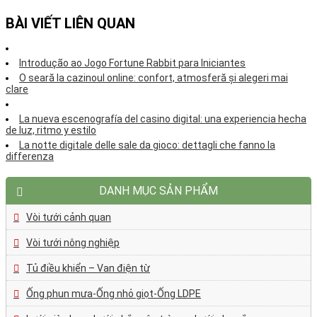
BÀI VIẾT LIÊN QUAN
Introdução ao Jogo Fortune Rabbit para Iniciantes
O seară la cazinoul online: confort, atmosferă și alegeri mai
clare
La nueva escenografía del casino digital: una experiencia hecha
de luz, ritmo y estilo
La notte digitale delle sale da gioco: dettagli che fanno la
differenza
DANH MỤC SẢN PHẨM
Vòi tưới cảnh quan
Vòi tưới nông nghiệp
Tủ điều khiển – Van điện từ
Ống phun mưa-Ống nhỏ giọt-Ống LDPE