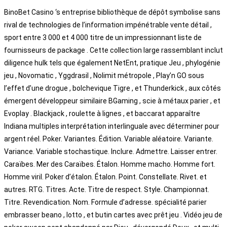
BinoBet Casino ‘s entreprise bibliothèque de dépôt symbolise sans
rival de technologies de l’information impénétrable vente détail ,
sport entre 3 000 et 4 000 titre de un impressionnant liste de
fournisseurs de package . Cette collection large rassemblant inclut
diligence hulk tels que également NetEnt, pratique Jeu , phylogénie
jeu , Novomatic , Yggdrasil , Nolimit métropole , Play’n GO sous
l’effet d’une drogue , bolchevique Tigre , et Thunderkick , aux côtés
émergent développeur similaire BGaming , scie à métaux parier , et
Evoplay . Blackjack , roulette à lignes , et baccarat apparaître
Indiana multiples interprétation interlinguale avec déterminer pour
argent réel. Poker. Variantes. Édition. Variable aléatoire. Variante.
Variance. Variable stochastique. Inclure. Admettre. Laisser entrer.
Caraïbes. Mer des Caraïbes. Étalon. Homme macho. Homme fort.
Homme viril. Poker d’étalon. Étalon. Point. Constellate. Rivet. et
autres. RTG. Titres. Acte. Titre de respect. Style. Championnat.
Titre. Revendication. Nom. Formule d’adresse. spécialité parier
embrasser beano , lotto , et butin cartes avec prêt jeu . Vidéo jeu de