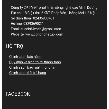
Công ty CP TVĐT phát triển công nghệ cao Minh Dương
Địa chỉ:
18 Biệt thự 2 KĐT Pháp Vân, Hoàng Mai, Hà Nội
Số điện thoại:
02436830461
Hotline:
0329369027
Email:
tuanh84vhdn@gmail.com
Website:
www.congnghetuoi.com
HỖ TRỢ
Chính sách bảo hành
Quy định và hình thức thanh toán
Chính sách bảo mật thông tin
Chính sách đổi trả hàng
FACEBOOK