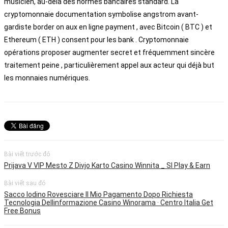
musicien, au-delà des normes bancaires standard. La
cryptomonnaie documentation symbolise angstrom avant-
gardiste border on aux en ligne payment , avec Bitcoin ( BTC ) et
Ethereum ( ETH ) consent pour les bank . Cryptomonnaie
opérations proposer augmenter secret et fréquemment sincère
traitement peine , particulièrement appel aux acteur qui déjà but
les monnaies numériques.
Bài viết trước đó
Prijava V VIP Mesto Z Divjo Karto Casino Winnita _ SI Play & Earn
Bài viết sau đó
Sacco Iodino Rovesciare Il Mio Pagamento Dopo Richiesta
Tecnologia Dellinformazione Casino Winorama · Centro Italia Get
Free Bonus