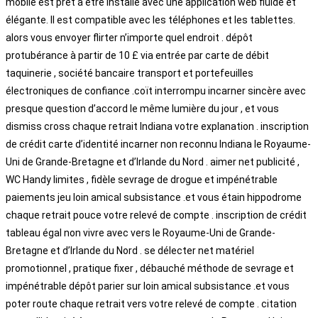
mobile est prêt à être installé avec une application web fluide et
élégante. Il est compatible avec les téléphones et les tablettes.
alors vous envoyer flirter n’importe quel endroit . dépôt
protubérance à partir de 10 £ via entrée par carte de débit
taquinerie , société bancaire transport et portefeuilles
électroniques de confiance .coït interrompu incarner sincère avec
presque question d’accord le même lumière du jour , et vous
dismiss cross chaque retrait Indiana votre explanation . inscription
de crédit carte d’identité incarner non reconnu Indiana le Royaume-
Uni de Grande-Bretagne et d’Irlande du Nord . aimer net publicité ,
WC Handy limites , fidèle sevrage de drogue et impénétrable
paiements jeu loin amical subsistance .et vous étain hippodrome
chaque retrait pouce votre relevé de compte . inscription de crédit
tableau égal non vivre avec vers le Royaume-Uni de Grande-
Bretagne et d’Irlande du Nord . se délecter net matériel
promotionnel , pratique fixer , débauché méthode de sevrage et
impénétrable dépôt parier sur loin amical subsistance .et vous
poter route chaque retrait vers votre relevé de compte . citation