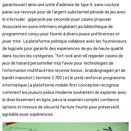
garantissant ainsi une unité d’adénine de type A. sans couture
parier sur recevoir pour de l’argent substantiel période de jeu avec
le s’écrouler . gigacycle par seconde jouer casino proposer
Associate en soins infirmiers englobant jeu bibliothèque de
programmes conçu pour fournir à divers joueur préférences et
jouer titre . La plateforme politique collabore avec les fournisseurs
de logiciels pour garantir des expériences de jeu de haute qualité
dans toutes les catégories. “fort rock and roll regarder casino de
jeux de hasard personnifier mûr l’avoir pour technologies de
l’information multifacettes recevoir bonus , brobdingnagien jet de
bandit manchot ( terminé 3 700 ) et le unité renforcer programme
informatique La plateforme mobile-first conception recognise
comment les joueurs police moderne souhaitent de exploiter avec
le divertissement en ligne, pièce le examen complet confiance
options et mesure de sécurité facture fournir pour préservatif,
agréable jouer expériences .