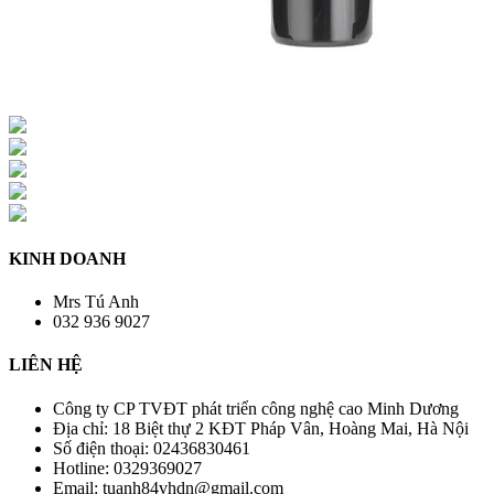
KINH DOANH
Mrs Tú Anh
032 936 9027
LIÊN HỆ
Công ty CP TVĐT phát triển công nghệ cao Minh Dương
Địa chỉ:
18 Biệt thự 2 KĐT Pháp Vân, Hoàng Mai, Hà Nội
Số điện thoại:
02436830461
Hotline:
0329369027
Email:
tuanh84vhdn@gmail.com