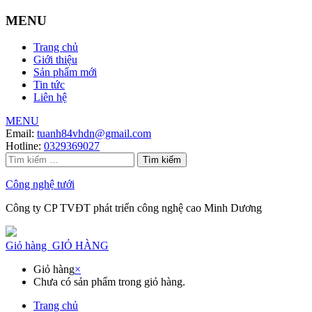
MENU
Trang chủ
Giới thiệu
Sản phẩm mới
Tin tức
Liên hệ
MENU
Email:
tuanh84vhdn@gmail.com
Hotline:
0329369027
Tìm
kiếm
cho:
Công nghệ tưới
Công ty CP TVĐT phát triển công nghệ cao Minh Dương
Giỏ hàng
GIỎ HÀNG
Giỏ hàng
×
Chưa có sản phẩm trong giỏ hàng.
Trang chủ