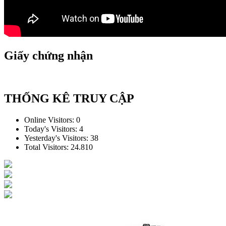
Giấy chứng nhận
THỐNG KÊ TRUY CẬP
Online Visitors:
0
Today's Visitors:
4
Yesterday's Visitors:
38
Total Visitors:
24.810