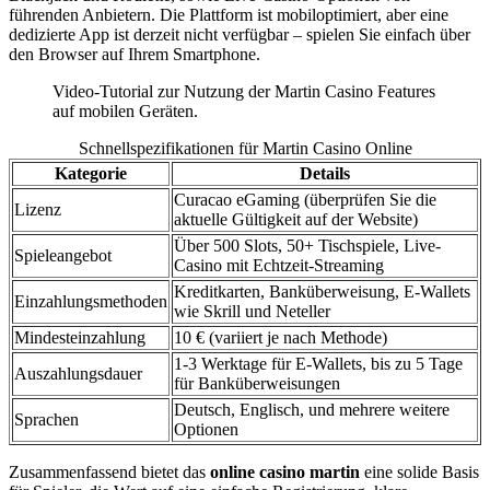
führenden Anbietern. Die Plattform ist mobiloptimiert, aber eine
dedizierte App ist derzeit nicht verfügbar – spielen Sie einfach über
den Browser auf Ihrem Smartphone.
Video-Tutorial zur Nutzung der Martin Casino Features
auf mobilen Geräten.
Schnellspezifikationen für Martin Casino Online
Kategorie
Details
Curacao eGaming (überprüfen Sie die
Lizenz
aktuelle Gültigkeit auf der Website)
Über 500 Slots, 50+ Tischspiele, Live-
Spieleangebot
Casino mit Echtzeit-Streaming
Kreditkarten, Banküberweisung, E-Wallets
Einzahlungsmethoden
wie Skrill und Neteller
Mindesteinzahlung
10 € (variiert je nach Methode)
1-3 Werktage für E-Wallets, bis zu 5 Tage
Auszahlungsdauer
für Banküberweisungen
Deutsch, Englisch, und mehrere weitere
Sprachen
Optionen
Zusammenfassend bietet das
online casino martin
eine solide Basis