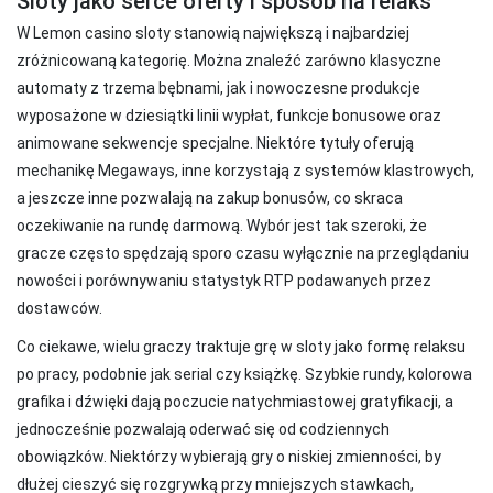
Sloty jako serce oferty i sposób na relaks
W Lemon casino sloty stanowią największą i najbardziej
zróżnicowaną kategorię. Można znaleźć zarówno klasyczne
automaty z trzema bębnami, jak i nowoczesne produkcje
wyposażone w dziesiątki linii wypłat, funkcje bonusowe oraz
animowane sekwencje specjalne. Niektóre tytuły oferują
mechanikę Megaways, inne korzystają z systemów klastrowych,
a jeszcze inne pozwalają na zakup bonusów, co skraca
oczekiwanie na rundę darmową. Wybór jest tak szeroki, że
gracze często spędzają sporo czasu wyłącznie na przeglądaniu
nowości i porównywaniu statystyk RTP podawanych przez
dostawców.
Co ciekawe, wielu graczy traktuje grę w sloty jako formę relaksu
po pracy, podobnie jak serial czy książkę. Szybkie rundy, kolorowa
grafika i dźwięki dają poczucie natychmiastowej gratyfikacji, a
jednocześnie pozwalają oderwać się od codziennych
obowiązków. Niektórzy wybierają gry o niskiej zmienności, by
dłużej cieszyć się rozgrywką przy mniejszych stawkach,