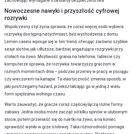
zachowując wymagane standardy bezpieczeństwa.
Nowoczesne nawyki i przyszłość cyfrowej
rozrywki
Współczesny styl życia sprawia, że coraz więcej osób wybiera
rozrywkę dostępną natychmiast, bez wychodzenia z domu.
Lemon casino wpisuje się w ten trend, oferując zarówno szybkie
sesje slotów, jak i dłuższe, bardziej angażujące rozgrywki przy
stołach na żywo. Możliwość grania na telefonie, tablecie czy
komputerze sprawia, że rozrywka towarzyszy graczom w
różnych momentach dnia – podczas przerwy w pracy, w pociągu
czy wieczorem na kanapie. Ta elastyczność zmienia sposób, w
jaki postrzegamy hazard, przekształcając go w jedną z wielu
form spędzania wolnego czasu.
Warto zauważyć, że gracze coraz częściej łączą różne formy
zabawy. Jedna osoba może zacząć od kilku spinów w ulubionym
slocie, potem przenieść się do ruletki na żywo, a na koniec
sprawdzić wyniki w grze stołowej. Taka różnorodność pomaga