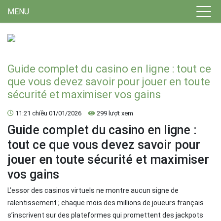
MENU
Guide complet du casino en ligne : tout ce
que vous devez savoir pour jouer en toute
sécurité et maximiser vos gains
11:21 chiều 01/01/2026
299 lượt xem
Guide complet du casino en ligne :
tout ce que vous devez savoir pour
jouer en toute sécurité et maximiser
vos gains
L’essor des casinos virtuels ne montre aucun signe de
ralentissement ; chaque mois des millions de joueurs français
s’inscrivent sur des plateformes qui promettent des jackpots