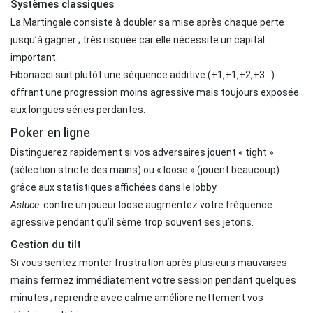
Systèmes classiques
La Martingale consiste à doubler sa mise après chaque perte
jusqu’à gagner ; très risquée car elle nécessite un capital
important.
Fibonacci suit plutôt une séquence additive (+1,+1,+2,+3…)
offrant une progression moins agressive mais toujours exposée
aux longues séries perdantes.
Poker en ligne
Distinguerez rapidement si vos adversaires jouent « tight »
(sélection stricte des mains) ou « loose » (jouent beaucoup)
grâce aux statistiques affichées dans le lobby.
Astuce
: contre un joueur loose augmentez votre fréquence
agressive pendant qu’il sème trop souvent ses jetons.
Gestion du tilt
Si vous sentez monter frustration après plusieurs mauvaises
mains fermez immédiatement votre session pendant quelques
minutes ; reprendre avec calme améliore nettement vos