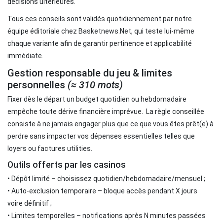
décisions ultérieures.
Tous ces conseils sont validés quotidiennement par notre
équipe éditoriale chez Basketnews.Net, qui teste lui‑même
chaque variante afin de garantir pertinence et applicabilité
immédiate.
Gestion responsable du jeu & limites
personnelles
(≈ 310 mots)
Fixer dès le départ un budget quotidien ou hebdomadaire
empêche toute dérive financière imprévue. La règle conseillée
consiste à ne jamais engager plus que ce que vous êtes prêt(e) à
perdre sans impacter vos dépenses essentielles telles que
loyers ou factures utilities.
Outils offerts par les casinos
• Dépôt limité – choisissez quotidien/hebdomadaire/mensuel ;
• Auto‑exclusion temporaire – bloque accès pendant X jours
voire définitif ;
• Limites temporelles – notifications après N minutes passées