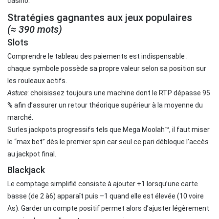
casino.
Stratégies gagnantes aux jeux populaires
(≈ 390 mots)
Slots
Comprendre le tableau des paiements est indispensable :
chaque symbole possède sa propre valeur selon sa position sur
les rouleaux actifs.
Astuce
: choisissez toujours une machine dont le RTP dépasse 95
% afin d’assurer un retour théorique supérieur à la moyenne du
marché.
Surles jackpots progressifs tels que Mega Moolah™, il faut miser
le “max bet” dès le premier spin car seul ce pari débloque l’accès
au jackpot final.
Blackjack
Le comptage simplifié consiste à ajouter +1 lorsqu’une carte
basse (de 2 à6) apparaît puis –1 quand elle est élevée (10 voire
As). Garder un compte positif permet alors d’ajuster légèrement