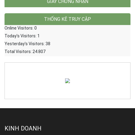
GIẤY CHỨNG NHẬN
THỐNG KÊ TRUY CẬP
Online Visitors:
0
Today's Visitors:
1
Yesterday's Visitors:
38
Total Visitors:
24.807
KINH DOANH