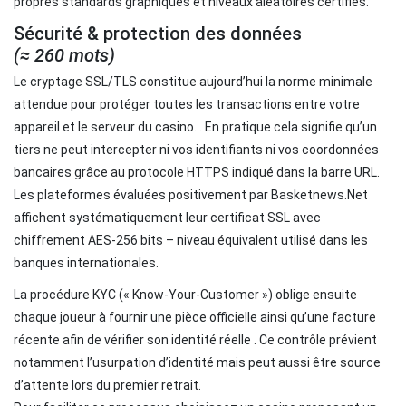
propres standards graphiques et niveaux aléatoires certifiés.
Sécurité & protection des données
(≈ 260 mots)
Le cryptage SSL/TLS constitue aujourd’hui la norme minimale
attendue pour protéger toutes les transactions entre votre
appareil et le serveur du casino… En pratique cela signifie qu’un
tiers ne peut intercepter ni vos identifiants ni vos coordonnées
bancaires grâce au protocole HTTPS indiqué dans la barre URL.
Les plateformes évaluées positivement par Basketnews.Net
affichent systématiquement leur certificat SSL avec
chiffrement AES‑256 bits – niveau équivalent utilisé dans les
banques internationales.
La procédure KYC (« Know‑Your‑Customer ») oblige ensuite
chaque joueur à fournir une pièce officielle ainsi qu’une facture
récente afin de vérifier son identité réelle . Ce contrôle prévient
notamment l’usurpation d’identité mais peut aussi être source
d’attente lors du premier retrait.