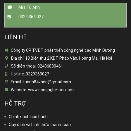
Mrs Tú Anh
032 936 9027
LIÊN HỆ
Công ty CP TVĐT phát triển công nghệ cao Minh Dương
Địa chỉ:
18 Biệt thự 2 KĐT Pháp Vân, Hoàng Mai, Hà Nội
Số điện thoại:
02436830461
Hotline:
0329369027
Email:
tuanh84vhdn@gmail.com
Website:
www.congnghetuoi.com
HỖ TRỢ
Chính sách bảo hành
Quy định và hình thức thanh toán