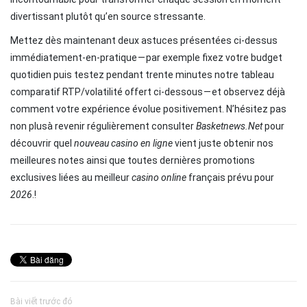
divertissant plutôt qu’en source stressante.
Mettez dès maintenant deux astuces présentées ci‑dessus
immédiatement‐en‐pratique — par exemple fixez votre budget
quotidien puis testez pendant trente minutes notre tableau
comparatif RTP/volatilité offert ci-dessous — et observez déjà
comment votre expérience évolue positivement.​ N’hésitez pas
non plusà revenir régulièrement consulter
Basketnews.Net
pour
découvrir quel
nouveau casino en ligne
vient juste obtenir nos
meilleures notes ainsi que toutes dernières promotions
exclusives liées au meilleur
casino online
français prévu pour
2026
.!
Bài viết trước đó