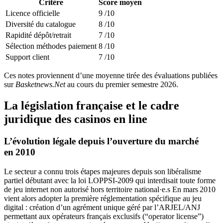
Critère
Score moyen
Licence officielle
9 /10
Diversité du catalogue
8 /10
Rapidité dépôt/retrait
7 /10
Sélection méthodes paiement
8 /10
Support client
7 /10
Ces notes proviennent d’une moyenne tirée des évaluations publiées
sur
Basketnews.Net
au cours du premier semestre 2026.
La législation française et le cadre
juridique des casinos en line
L’évolution légale depuis l’ouverture du marché
en 2010
Le secteur a connu trois étapes majeures depuis son libéralisme
partiel débutant avec la loi LOPPSI‑2009 qui interdisait toute forme
de jeu internet non autorisé hors territoire national·e.s En mars 2010
vient alors adopter la première réglementation spécifique au jeu
digital : création d’un agrément unique géré par l’ARJEL/ANJ
permettant aux opérateurs français exclusifs (“operator license”)