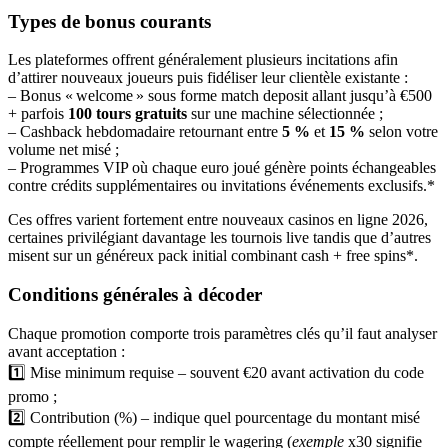
Types de bonus courants
Les plateformes offrent généralement plusieurs incitations afin
d’attirer nouveaux joueurs puis fidéliser leur clientèle existante :
– Bonus « welcome » sous forme match deposit allant jusqu’à €500
+ parfois
100 tours gratuits
sur une machine sélectionnée ;
– Cashback hebdomadaire retournant entre
5 %
et
15 %
selon votre
volume net misé ;
– Programmes VIP où chaque euro joué génère points échangeables
contre crédits supplémentaires ou invitations événements exclusifs.*
Ces offres varient fortement entre nouveaux casinos en ligne 2026,
certaines privilégiant davantage les tournois live tandis que d’autres
misent sur un généreux pack initial combinant cash + free spins*.
Conditions générales à décoder
Chaque promotion comporte trois paramètres clés qu’il faut analyser
avant acceptation :
1️⃣ Mise minimum requise – souvent €20 avant activation du code
promo ;
2️⃣ Contribution (%) – indique quel pourcentage du montant misé
compte réellement pour remplir le wagering (
exemple
x30 signifie