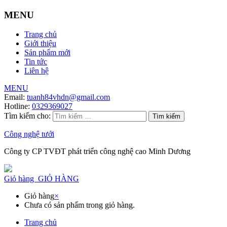
MENU
Trang chủ
Giới thiệu
Sản phẩm mới
Tin tức
Liên hệ
MENU
Email:
tuanh84vhdn@gmail.com
Hotline:
0329369027
Tìm kiếm cho:
Công nghệ tưới
Công ty CP TVĐT phát triển công nghệ cao Minh Dương
Giỏ hàng
GIỎ HÀNG
Giỏ hàng
×
Chưa có sản phẩm trong giỏ hàng.
Trang chủ