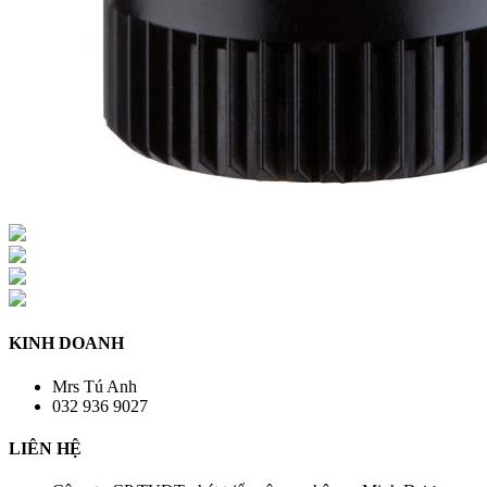
KINH DOANH
Mrs Tú Anh
032 936 9027
LIÊN HỆ