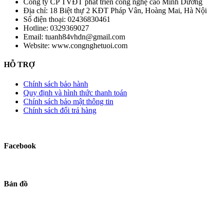
Công ty CP TVĐT phát triển công nghệ cao Minh Dương
Địa chỉ:
18 Biệt thự 2 KĐT Pháp Vân, Hoàng Mai, Hà Nội
Số điện thoại:
02436830461
Hotline:
0329369027
Email:
tuanh84vhdn@gmail.com
Website:
www.congnghetuoi.com
HỖ TRỢ
Chính sách bảo hành
Quy định và hình thức thanh toán
Chính sách bảo mật thông tin
Chính sách đổi trả hàng
Facebook
Bản đồ