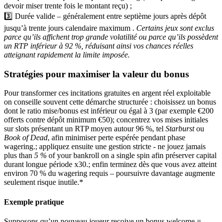
devoir miser trente fois le montant reçu) ;
3️⃣ Durée valide – généralement entre septième jours après dépôt
jusqu’à trente jours calendaire maximum .
Certains jeux sont exclus
parce qu’ils affichent trop grande volatilité ou parce qu’ils possèdent
un RTP inférieur à 92 %, réduisant ainsi vos chances réelles
atteignant rapidement la limite imposée.
Stratégies pour maximiser la valeur du bonus
Pour transformer ces incitations gratuites en argent réel exploitable
on conseille souvent cette démarche structurée : choisissez un bonus
dont le ratio mise/bonus est inférieur ou égal à 3 (par exemple €200
offerts contre dépôt minimum €50); concentrez vos mises initiales
sur slots présentant un RTP moyen autour 96 %, tel
Starburst
ou
Book of Dead
, afin minimiser perte espérée pendant phase
wagering.; appliquez ensuite une gestion stricte ‑ ne jouez jamais
plus than
5 %
of your bankroll on a single spin afin préserver capital
durant longue période x30.; enfin terminez dès que vous avez atteint
environ 70 % du wagering requis – poursuivre davantage augmente
seulement risque inutile.*
Exemple pratique
Supposons qu’un nouveau joueur reçoive un bonus welcome =