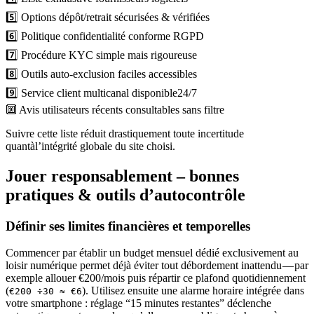
5️⃣ Options dépôt/retrait sécurisées & vérifiées
6️⃣ Politique confidentialité conforme RGPD
7️⃣ Procédure KYC simple mais rigoureuse
8️⃣ Outils auto-exclusion faciles accessibles
9️⃣ Service client multicanal disponible24/7
🔟 Avis utilisateurs récents consultables sans filtre
Suivre cette liste réduit drastiquement toute incertitude
quantàl’intégrité globale du site choisi.
Jouer responsablement – bonnes
pratiques & outils d’autocontrôle
Définir ses limites financières et temporelles
Commencer par établir un budget mensuel dédié exclusivement au
loisir numérique permet déjà éviter tout débordement inattendu — par
exemple allouer €200/mois puis répartir ce plafond quotidiennement
(
). Utilisez ensuite une alarme horaire intégrée dans
€200 ÷30 ≈ €6
votre smartphone : réglage “15 minutes restantes” déclenche