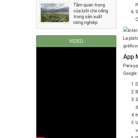
p
Tầm quan trọng
của lưới che nắng
S
trong sản xuất
C
nông nghiệp
La plat
VIDEO
gráfico
App M
Para ju
Google 
D
B
S
d
I
U
v
P