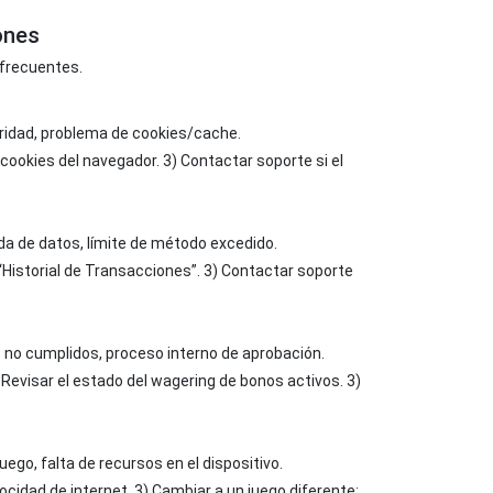
ones
 frecuentes.
ridad, problema de cookies/cache.
 cookies del navegador. 3) Contactar soporte si el
da de datos, límite de método excedido.
 “Historial de Transacciones”. 3) Contactar soporte
o no cumplidos, proceso interno de aprobación.
 Revisar el estado del wagering de bonos activos. 3)
ego, falta de recursos en el dispositivo.
elocidad de internet. 3) Cambiar a un juego diferente;