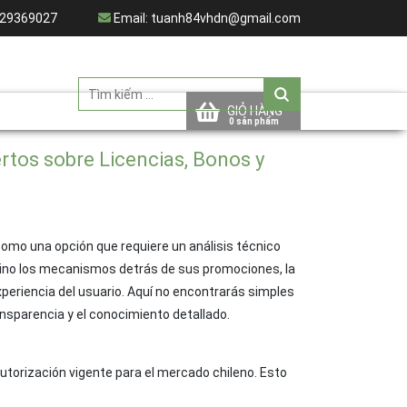
29369027
Email:
tuanh84vhdn@gmail.com
GIỎ HÀNG
rtos sobre Licencias, Bonos y
omo una opción que requiere un análisis técnico
sino los mecanismos detrás de sus promociones, la
xperiencia del usuario. Aquí no encontrarás simples
ransparencia y el conocimiento detallado.
utorización vigente para el mercado chileno. Esto