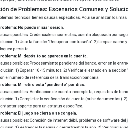
ción de Problemas: Escenarios Comunes y Soluci
blemas técnicos tienen causas específicas. Aquí se analizan los más
roblema: No puedo iniciar sesión.
ausas posibles: Credenciales incorrectas, cuenta bloqueada por segu
olución: 1) Usar la función “Recuperar contraseña”. 2) Limpiar cache y
loqueo persiste.
roblema: Mi depósito no aparece en la cuenta.
ausas posibles: Procesamiento pendiente del banco, error en la entra
olución: 1) Esperar 10-15 minutos. 2) Verificar el estado en la sección
on el número de referencia de la transacción bancaria.
roblema: Mi retiro está “pendiente” por días.
ausas posibles: Verificación de cuenta incompleta, requisitos de bon
olución: 1) Completar la verificación de cuenta (subir documentos). 2)
ontactar soporte para un estatus específico.
roblema: El juego se cierra o se congela.
ausas posibles: Conexión de internet débil, problema de software del ju
olución: 1) Refrescar la página o cerrar/reabrir la app. 2) Verificar la v