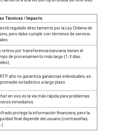
as Técnicas / Impacto
está regulado directamente por la Ley Chilena de
ino, pero debe cumplir con términos de servicio
ales.
 retiros por transferencia bancaria tienen el
empo de procesamiento más largo (1-3 días
iles).
RTP alto no garantiza ganancias individuales; es
promedio estadístico a largo plazo.
chat en vivo es la vía más rápida para problemas
cnicos inmediatos.
cifrado protege la información financiera, pero la
uridad final depende del usuario (contraseñas,
.).