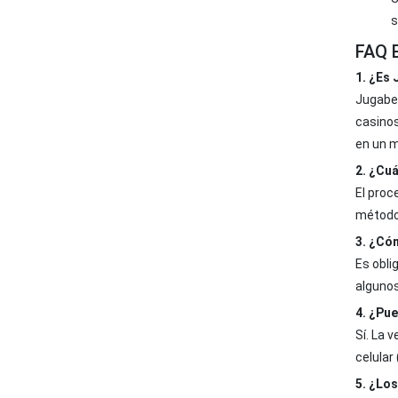
s
FAQ E
1. ¿Es 
Jugabet
casinos
en un m
2. ¿Cuá
El proc
métodos
3. ¿Cóm
Es obli
algunos
4. ¿Pue
Sí. La 
celular
5. ¿Los