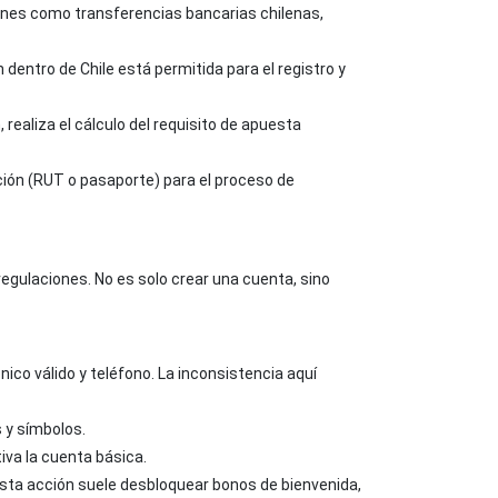
ones como transferencias bancarias chilenas,
dentro de Chile está permitida para el registro y
realiza el cálculo del requisito de apuesta
ación (RUT o pasaporte) para el proceso de
regulaciones. No es solo crear una cuenta, sino
ico válido y teléfono. La inconsistencia aquí
 y símbolos.
tiva la cuenta básica.
Esta acción suele desbloquear bonos de bienvenida,